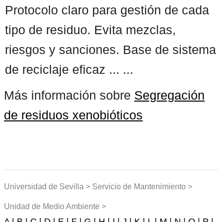
Protocolo claro para gestión de cada
tipo de residuo. Evita mezclas,
riesgos y sanciones. Base de sistema
de reciclaje eficaz ... ...
Más información sobre
Segregación
de residuos xenobióticos
Universidad de Sevilla > Servicio de Mantenimiento >
Unidad de Medio Ambiente >
A |
B |
C |
D |
E |
F |
G |
H |
I |
J |
K |
L |
M |
N |
O |
P |