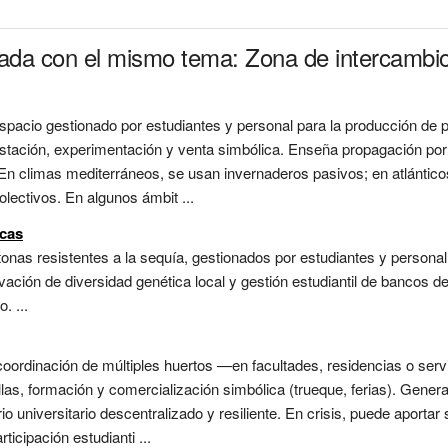
nada con el mismo tema: Zona de intercambi
n espacio gestionado por estudiantes y personal para la producción d
tación, experimentación y venta simbólica. Enseña propagación por s
 En climas mediterráneos, se usan invernaderos pasivos; en atlántic
lectivos. En algunos ámbit ...
icas
nas resistentes a la sequía, gestionados por estudiantes y personal 
rvación de diversidad genética local y gestión estudiantil de bancos 
. ...
 coordinación de múltiples huertos —en facultades, residencias o s
las, formación y comercialización simbólica (trueque, ferias). Genera
o universitario descentralizado y resiliente. En crisis, puede aportar 
icipación estudianti ...