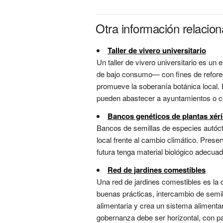
Otra información relacio
Taller de vivero universitario
Un taller de vivero universitario es u
de bajo consumo— con fines de refores
promueve la soberanía botánica local.
pueden abastecer a ayuntamientos o co
Bancos genéticos de plantas xér
Bancos de semillas de especies autócto
local frente al cambio climático. Prese
futura tenga material biológico adecuado
Red de jardines comestibles
Una red de jardines comestibles es la
buenas prácticas, intercambio de semil
alimentaria y crea un sistema alimentari
gobernanza debe ser horizontal, con part