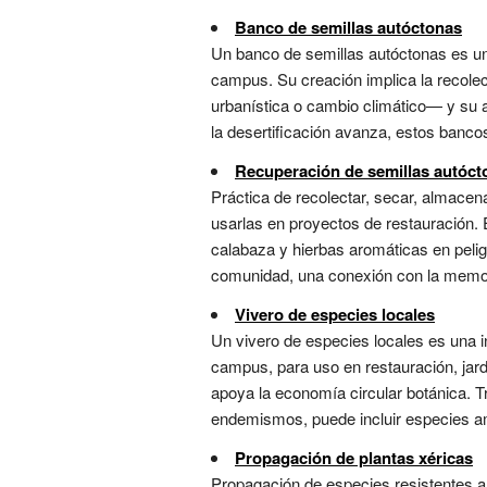
Banco de semillas autóctonas
Un banco de semillas autóctonas es un 
campus. Su creación implica la recole
urbanística o cambio climático— y su 
la desertificación avanza, estos bancos
Recuperación de semillas autóct
Práctica de recolectar, secar, almacena
usarlas en proyectos de restauración.
calabaza y hierbas aromáticas en pelig
comunidad, una conexión con la memoria
Vivero de especies locales
Un vivero de especies locales es una i
campus, para uso en restauración, jard
apoya la economía circular botánica. T
endemismos, puede incluir especies a
Propagación de plantas xéricas
Propagación de especies resistentes a 