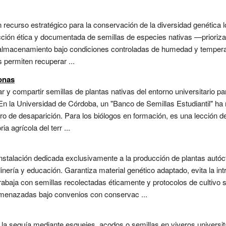
recurso estratégico para la conservación de la diversidad genética lo
cción ética y documentada de semillas de especies nativas —prioriza
almacenamiento bajo condiciones controladas de humedad y temperat
 permiten recuperar ...
onas
r y compartir semillas de plantas nativas del entorno universitario par
 En la Universidad de Córdoba, un "Banco de Semillas Estudiantil" h
ro de desaparición. Para los biólogos en formación, es una lección d
 agrícola del terr ...
nstalación dedicada exclusivamente a la producción de plantas autóc
inería y educación. Garantiza material genético adaptado, evita la in
rabaja con semillas recolectadas éticamente y protocolos de cultivo 
menazadas bajo convenios con conservac ...
la sequía mediante esquejes, acodos o semillas en viveros universit