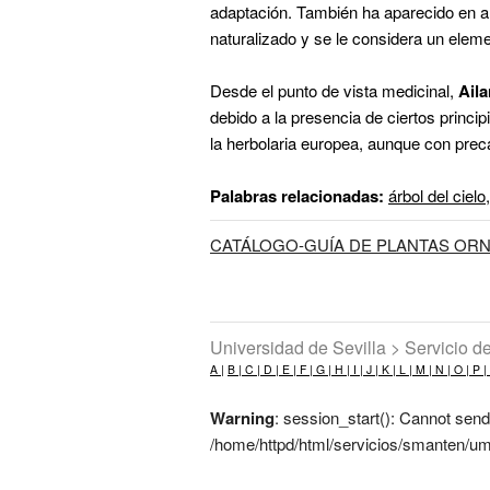
adaptación. También ha aparecido en al
naturalizado y se le considera un elem
Desde el punto de vista medicinal,
Aila
debido a la presencia de ciertos princi
la herbolaria europea, aunque con prec
Palabras relacionadas:
árbol del cielo
CATÁLOGO-GUÍA DE PLANTAS ORN
Universidad de Sevilla > Servicio 
A |
B |
C |
D |
E |
F |
G |
H |
I |
J |
K |
L |
M |
N |
O |
P |
Warning
: session_start(): Cannot send
/home/httpd/html/servicios/smanten/um