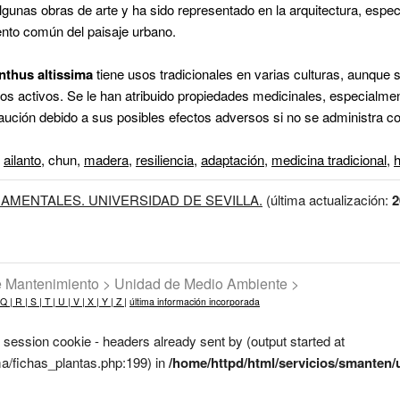
gunas obras de arte y ha sido representado en la arquitectura, espe
ento común del paisaje urbano.
nthus altissima
tiene usos tradicionales en varias culturas, aunque 
pios activos. Se le han atribuido propiedades medicinales, especialmen
aución debido a sus posibles efectos adversos si no se administra c
,
ailanto
,
chun
,
madera
,
resiliencia
,
adaptación
,
medicina tradicional
,
h
AMENTALES. UNIVERSIDAD DE SEVILLA.
(última actualización:
2
de Mantenimiento > Unidad de Medio Ambiente >
Q |
R |
S |
T |
U |
V |
X |
Y |
Z |
última información incorporada
 session cookie - headers already sent by (output started at
a/fichas_plantas.php:199) in
/home/httpd/html/servicios/smanten