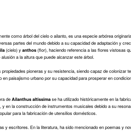
nte como árbol del cielo o ailanto, es una especie arbórea originari
diversas partes del mundo debido a su capacidad de adaptación y creci
ila
(cielo) y
anthos
(flor), haciendo referencia a las flores vistosas q
 alusión a la altura que puede alcanzar este árbol.
propiedades pioneras y su resistencia, siendo capaz de colonizar te
o en paisajismo urbano por su capacidad para prosperar en condiciones
era de
Ailanthus altissima
se ha utilizado históricamente en la fabr
 y en la construcción de instrumentos musicales debido a su resonan
opular para la fabricación de utensilios domésticos.
tas y escritores. En la literatura, ha sido mencionado en poemas y no