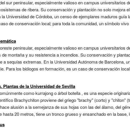
 del sur peninsular, especialmente valioso en campus universitarios
cosistemas de ribera. Su conservación y plantación no solo mejora el 
n la Universidad de Córdoba, un censo de ejemplares maduros guía l
aso de conservación local; para toda la comunidad, un símbolo vivo de
lemática
noreste peninsular, especialmente valioso en campus universitarios d
 de montaña y su resistencia a incendios. Su conservación y plantaci
nte a sequías extremas. En la Universidad Autónoma de Barcelona, un
e. Para los biólogos en formación, es un caso de conservación local
 Plantas de la Universidad de Sevilla
múnmente como kurrajong o árbol botella , es una especie originaria
entífico Brachychiton proviene del griego "brachy" (corto) y "chiton" (t
hace alusión a la semejanza de sus hojas con las del álamo, del gén
 hasta 20 metros, tiene un tronco grueso y ensanchado en la base, lo
pus