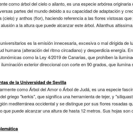
te como árbol del cielo o ailanto, es una especie arbórea originaria 
diversas partes del mundo debido a su capacidad de adaptación y crec
la (cielo) y anthos (flor), haciendo referencia a las flores vistosas qu
 alusión a la altura que puede alcanzar este árbol. Ailanthus altissima.
versitarios es la emisión innecesaria, excesiva o mal dirigida de luz a
alud humana (alteración del ritmo circadiano) y desperdicia energía. 
tonómicas como la Ley 4/2019 de Canarias, que prohíben la iluminaci
uminación exterior direccional con corte en 90 grados, que ilumina so
ntas de la Universidad de Sevilla
larmente como Árbol del Amor o Árbol de Judá, es una especie fascin
l griego "kerkis", que significa una herramienta de tejer, y "siliquastru
región mediterránea occidental y se distingue por sus flores rosadas
ño que puede alcanzar una altura de hasta 12 metros. Sus hojas son 
lemática