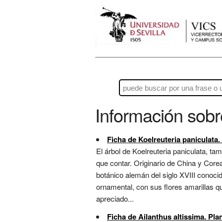
Información sob
Ficha de Koelreuteria paniculata.
El árbol de Koelreuteria paniculata, ta
que contar. Originario de China y Core
botánico alemán del siglo XVIII conoci
ornamental, con sus flores amarillas q
apreciado...
Ficha de Ailanthus altissima. Pla