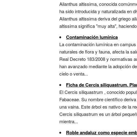
Ailanthus altissima, conocida comúnmen
ha sido introducida y naturalizada en 
Ailanthus altissima deriva del griego ai
altissima significa "muy alta", haciendo
Contaminación lumínica
La contaminación lumínica en campus uni
naturales de flora y fauna, afecta la s
Real Decreto 183/2008 y normativas au
han avanzado mediante la adopción de il
cielo o venta...
Ficha de Cercis siliquastrum. Pla
El Cercis siliquastrum , conocido popu
Fabaceae. Su nombre científico deriva de
una vaina. Este árbol es nativo de la 
Cercis siliquastrum es un árbol peque
mientra...
Roble andaluz como especie emb