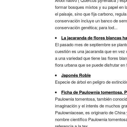
Árbol nativo ( Quercus pyrenaica ) espe
formar bosques mixtos y su papel en l
el paisaje, sino que fija carbono, reg
conservación incluye un banco de semil
conservación genética; para tod...
La jacaranda de flores blancas ha
El pasado mes de septiembre se plantó 
cuestión es una jacaranda que en vez de 
a una variedad que tiene las flores bla
flora urbana que se puede disfrutar en 
Japonés Roble
Especie de árbol en peligro de extinció
Ficha de Paulownia tomentosa. Pl
Paulownia tomentosa, también conocida 
imaginación y el interés de muchos grac
Paulowniaceae, es originario de China 
nombre científico Paulownia tomentosa
referencia a la tex...