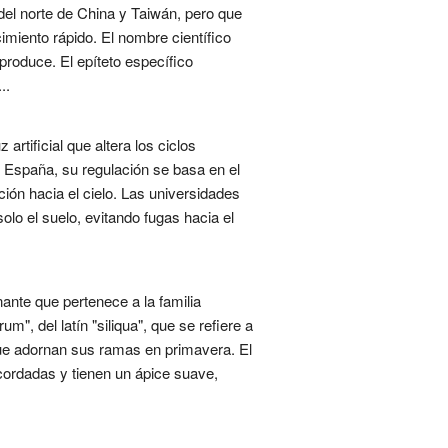
del norte de China y Taiwán, pero que
imiento rápido. El nombre científico
e produce. El epíteto específico
..
rtificial que altera los ciclos
En España, su regulación se basa en el
ón hacia el cielo. Las universidades
lo el suelo, evitando fugas hacia el
ante que pertenece a la familia
m", del latín "siliqua", que se refiere a
 que adornan sus ramas en primavera. El
cordadas y tienen un ápice suave,