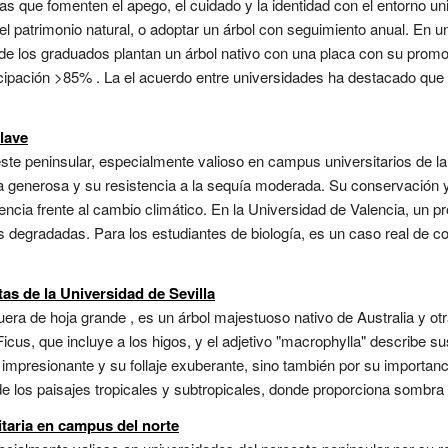
s que fomenten el apego, el cuidado y la identidad con el entorno uni
el patrimonio natural, o adoptar un árbol con seguimiento anual. En un
onde los graduados plantan un árbol nativo con una placa con su prom
icipación >85% . La el acuerdo entre universidades ha destacado que 
lave
este peninsular, especialmente valioso en campus universitarios de 
 generosa y su resistencia a la sequía moderada. Su conservación y 
encia frente al cambio climático. En la Universidad de Valencia, un pr
s degradadas. Para los estudiantes de biología, es un caso real de co
as de la Universidad de Sevilla
ra de hoja grande , es un árbol majestuoso nativo de Australia y otra
icus, que incluye a los higos, y el adjetivo "macrophylla" describe s
impresionante y su follaje exuberante, sino también por su importanci
los paisajes tropicales y subtropicales, donde proporciona sombra de
taria en campus del norte