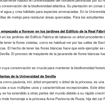
cialmente valioso en universidades del noroeste peninsular por su re
a conservación de la biodiversidad atlántica. Su plantación en zona
ula el agua y crea hábitats para especies amenazadas. En la Universid
las de melojo para restaurar áreas quemadas. Para los estudiantes d
 empezado a florecer en los jardines del Edificio de la Real Fáb
en los jardines del Edificio Fabrica de tabacos un árbol procedente 
tener la flores violetas, como es habitual ver por las calles de Sevill
ncas. El hecho de tener las flores blancas hace que este ejemplar se 
Sevilla. El proceso de trasplante de la jacaranda de flores blancas fue
n cuya conservación es crucial para mantener la biodiversidad forestal
antas de la Universidad de Sevilla
como paulonia, kiri, árbol emperatriz o árbol de la princesa, es una
ias a sus múltiples usos y características excepcionales. Este árbol,
y se ha extendido a otras partes del mundo debido a su rápido crecim
 rinde homenaje a la princesa Anna Pavlovna de Rusia, hija del zar 