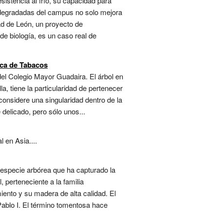
sistencia al frío, su capacidad para
s degradadas del campus no solo mejora
ad de León, un proyecto de
e biología, es un caso real de
rica de Tabacos
del Colegio Mayor Guadaira. El árbol en
a, tiene la particularidad de pertenecer
considere una singularidad dentro de la
 delicado, pero sólo unos...
 en Asia....
 especie arbórea que ha capturado la
 perteneciente a la familia
iento y su madera de alta calidad. El
Pablo I. El término tomentosa hace