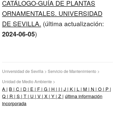
CATÁLOGO-GUÍA DE PLANTAS
ORNAMENTALES. UNIVERSIDAD
DE SEVILLA.
(última actualización:
)
2024-06-05
Universidad de Sevilla > Servicio de Mantenimiento >
Unidad de Medio Ambiente >
A |
B |
C |
D |
E |
F |
G |
H |
I |
J |
K |
L |
M |
N |
O |
P |
Q |
R |
S |
T |
U |
V |
X |
Y |
Z |
última información
incorporada