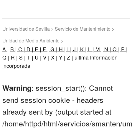
Universidad de Sevilla > Servicio de Mantenimiento >
Unidad de Medio Ambiente >
A |
B |
C |
D |
E |
F |
G |
H |
I |
J |
K |
L |
M |
N |
O |
P |
Q |
R |
S |
T |
U |
V |
X |
Y |
Z |
última información
incorporada
: session_start(): Cannot
Warning
send session cookie - headers
already sent by (output started at
/home/httpd/html/servicios/smanten/um