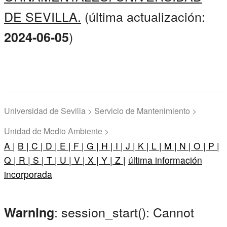
DE SEVILLA.
(última actualización:
)
2024-06-05
Universidad de Sevilla > Servicio de Mantenimiento >
Unidad de Medio Ambiente >
A |
B |
C |
D |
E |
F |
G |
H |
I |
J |
K |
L |
M |
N |
O |
P |
Q |
R |
S |
T |
U |
V |
X |
Y |
Z |
última información
incorporada
: session_start(): Cannot
Warning