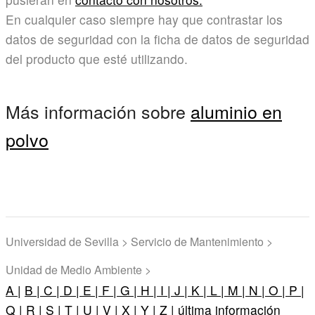
En cualquier caso siempre hay que contrastar los
datos de seguridad con la ficha de datos de seguridad
del producto que esté utilizando.
Más información sobre
aluminio en
polvo
Universidad de Sevilla > Servicio de Mantenimiento >
Unidad de Medio Ambiente >
A |
B |
C |
D |
E |
F |
G |
H |
I |
J |
K |
L |
M |
N |
O |
P |
Q |
R |
S |
T |
U |
V |
X |
Y |
Z |
última información