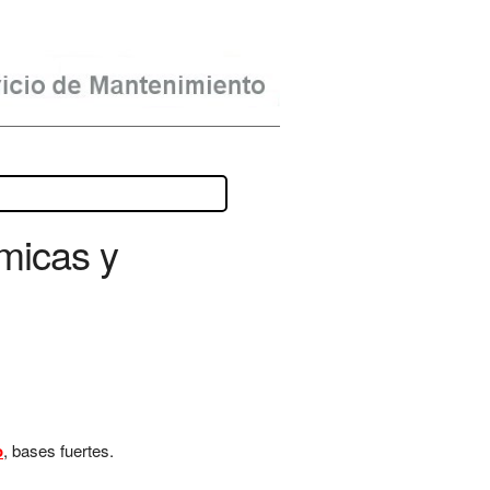
micas y
o
, bases fuertes.