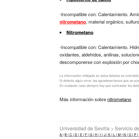
-Incompatible con: Calentamiento. Amin
nitrometano
, material orgánico, sulfu
Nitrometano
-Incompatible con: Calentamiento. Hid
oxidantes, aldehídos, anilinas, soluci
descomponerse con explosión por choqu
La información reflejada en estos listados es orientati
Si detecta algún error, les agradeceríamos que se pu
En cualquier caso siempre hay que contrastar los dato
Más información sobre
nitrometano
Universidad de Sevilla > Servicio 
A |
B |
C |
D |
E |
F |
G |
H |
I |
J |
K |
L |
M |
N |
O |
P |