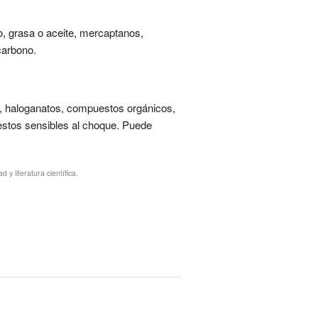
o, grasa o aceite, mercaptanos,
carbono.
s, haloganatos, compuestos orgánicos,
uestos sensibles al choque. Puede
y literatura científica.