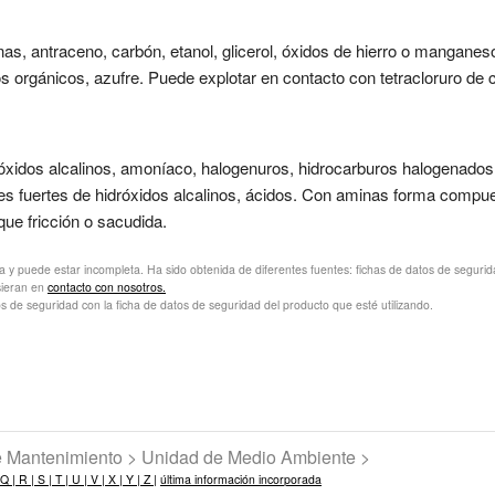
as, antraceno, carbón, etanol, glicerol, óxidos de hierro o manganes
ros orgánicos, azufre. Puede explotar en contacto con tetracloruro de 
róxidos alcalinos, amoníaco, halogenuros, hidrocarburos halogenado
ones fuertes de hidróxidos alcalinos, ácidos. Con aminas forma comp
e fricción o sacudida.
va y puede estar incompleta. Ha sido obtenida de diferentes fuentes: fichas de datos de seguridad 
sieran en
contacto con nosotros.
s de seguridad con la ficha de datos de seguridad del producto que esté utilizando.
de Mantenimiento > Unidad de Medio Ambiente >
Q |
R |
S |
T |
U |
V |
X |
Y |
Z |
última información incorporada