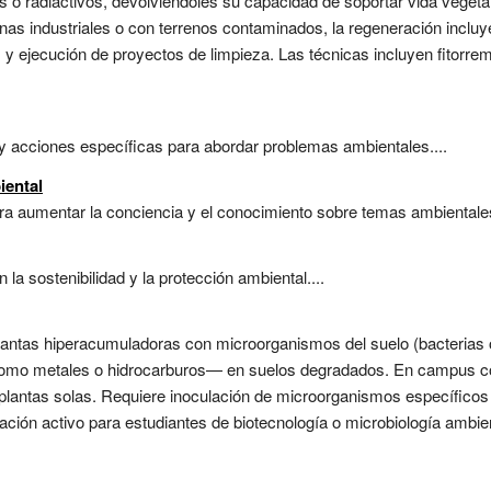
 o radiactivos, devolviéndoles su capacidad de soportar vida vegeta
as industriales o con terrenos contaminados, la regeneración incluy
y ejecución de proyectos de limpieza. Las técnicas incluyen fitorrem
 acciones específicas para abordar problemas ambientales....
iental
 aumentar la conciencia y el conocimiento sobre temas ambientales
la sostenibilidad y la protección ambiental....
plantas hiperacumuladoras con microorganismos del suelo (bacterias 
mo metales o hidrocarburos— en suelos degradados. En campus con h
 plantas solas. Requiere inoculación de microorganismos específicos
ción activo para estudiantes de biotecnología o microbiología ambie