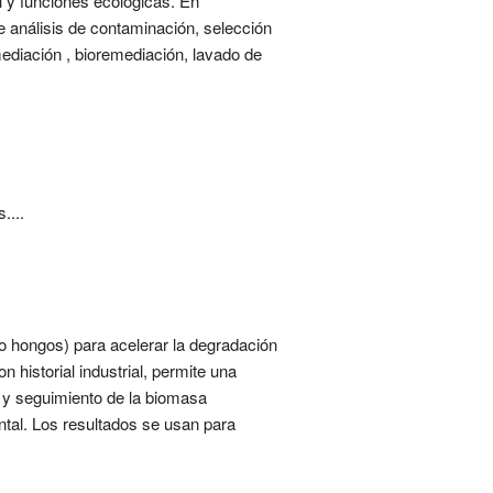
l y funciones ecológicas. En
e análisis de contaminación, selección
ediación , bioremediación, lavado de
....
o hongos) para acelerar la degradación
istorial industrial, permite una
 y seguimiento de la biomasa
ntal. Los resultados se usan para