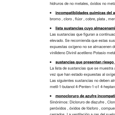
hidruros de no metales, óxidos no metál
incompatibiidades químicas del a
bromo , cloro , flúor , cobre, plata , merc
lista sustancias cuyo almacenam
Las sustancias que figuran a continuac
elevado. Se recomienda que estas sust
expuestas oxígeno no se almacenen du
vinilideno Divinil acetileno Potasio metál
sustancias que presentan riesgo
La lista de sustancias que se muestra
vez que han estado expuestas al oxíge
Las siguientes sustancias no deben alm
metil-1-butanol 4-Penten-1-o1 4-heptanol
monocloruro de azufre incompati
Sinónimos: Dicloruro de diazufre , Clo
peróxidos , óxidos de fósforo , compue
cerrados. La ventilación a ras del suelo.