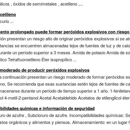
icos , óxidos de semimetales , acetileno ,...
cetileno
urio ...
iento prolongado puede formar peróxidos explosivos con riesgo 
ión presentan un riesgo alto de originar peróxidos explosivos si se 
ancias se encuentren almacenadas lejos de fuentes de luz y de cal
rante un período superior a 3 meses. Amida de potasio Amida de so
ico Tetrafluoroetileno Éter isopropílico ...
 moderado de producir peróxidos explosivos
 a continuación presentan un riesgo moderado de formar peróxidos e
no. Se recomienda que esas sustancias estén lejos de fuentes de calo
acenarse durante un período de tiempo superior a 1 año. 1-feniletanol
 4-metil-2-pentanol Acetal Acetaldehido Acetatos de etilenglicol éter 
bilidades químicas e información de seguridad
ruro de azufre , Subcloruro de azufre. Incompatibilidades químicas: S
stos orgánicos y alimentos y piensos. Almacenamiento: en un lugar f
 ...