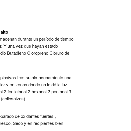
alto
almacenan durante un período de tiempo
or. Y una vez que hayan estado
dio Butadieno Cloropreno Cloruro de
xplosivos tras su almacenamiento una
r y en zonas donde no le dé la luz.
 2-feniletanol 2-hexanol 2-pentanol 3-
(cellosolves) ...
eparado de oxidantes fuertes ,
resco, Seco y en recipientes bien