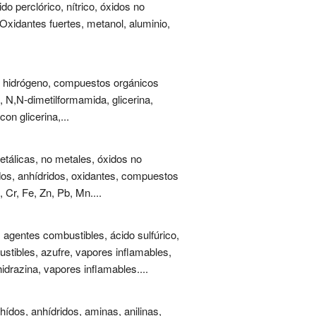
do perclórico, nítrico, óxidos no
Oxidantes fuertes, metanol, aluminio,
o de hidrógeno, compuestos orgánicos
o, N,N-dimetilformamida, glicerina,
on glicerina,...
metálicas, no metales, óxidos no
idos, anhídridos, oxidantes, compuestos
 Cr, Fe, Zn, Pb, Mn....
 agentes combustibles, ácido sulfúrico,
stibles, azufre, vapores inflamables,
hidrazina, vapores inflamables....
ídos, anhídridos, aminas, anilinas,