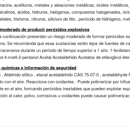
dracina, acetiluros, metales y aleaciones metálicas, óxidos metálicos,
alcalinos, ácidos, hidruros, halógenos, compuestos halogenados, óxi
ales, fósforos, nitruros, siliciuro de litio , peróxido de hidrógeno, me
 moderado de producir peróxidos explosivos
 a continuación presentan un riesgo moderado de formar peróxidos e
no. Se recomienda que esas sustancias estén lejos de fuentes de calo
acenarse durante un período de tiempo superior a 1 año. 1-feniletanol
 4-metil-2-pentanol Acetal Acetaldehido Acetatos de etilenglicol éter 
s químicas e información de seguridad
 Aldehído etílico , etanal acetaldehído CAS 75-07-0 , acetaldehyde 
o con el aire. Reacciona con oxidantes . Puede polimerizar por influe
nte en el aire, formando peróxidos inestables que pueden explotar e
ión al calor, polvo, corrosivos u oxidantes puede causar polimerizaci