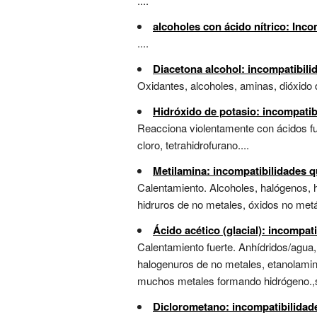
....
alcoholes con ácido nítrico: Inc
....
Diacetona alcohol: incompatibili
Oxidantes, alcoholes, aminas, dióxido 
Hidróxido de potasio: incompatib
Reacciona violentamente con ácidos fue
cloro, tetrahidrofurano....
Metilamina: incompatibilidades 
Calentamiento. Alcoholes, halógenos, h
hidruros de no metales, óxidos no metál
Ácido acético (glacial): incompa
Calentamiento fuerte. Anhídridos/agua,
halogenuros de no metales, etanolamin
muchos metales formando hidrógeno.,su
Diclorometano: incompatibilidad