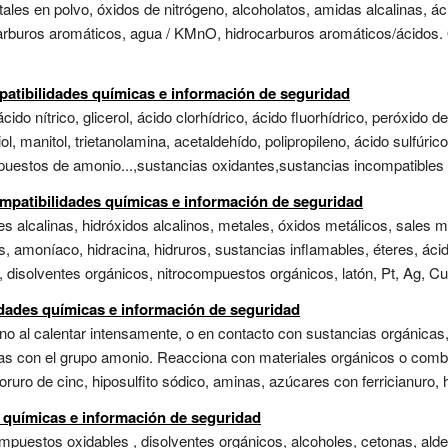
ales en polvo, óxidos de nitrógeno, alcoholatos, amidas alcalinas, áci
carburos aromáticos, agua / KMnO, hidrocarburos aromáticos/ácidos. 
atibilidades químicas e información de seguridad
cido nítrico, glicerol, ácido clorhídrico, ácido fluorhídrico, peróxid
iol, manitol, trietanolamina, acetaldehído, polipropileno, ácido sulfúric
mpuestos de amonio...,sustancias oxidantes,sustancias incompatibles c
mpatibilidades químicas e información de seguridad
les alcalinas, hidróxidos alcalinos, metales, óxidos metálicos, sales 
s, amoníaco, hidracina, hidruros, sustancias inflamables, éteres, ác
disolventes orgánicos, nitrocompuestos orgánicos, latón, Pt, Ag, Cu,
idades químicas e información de seguridad
eno al calentar intensamente, o en contacto con sustancias orgánicas,
ias con el grupo amonio. Reacciona con materiales orgánicos o combu
cloruro de cinc, hiposulfito sódico, aminas, azúcares con ferricianuro, 
s químicas e información de seguridad
uestos oxidables , disolventes orgánicos, alcoholes, cetonas, aldeh