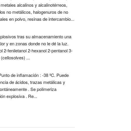
 metales alcalinos y alcalinotérreos,
dos no metálicos, halogenuros de no
tales en polvo, resinas de intercambio...
xplosivos tras su almacenamiento una
r y en zonas donde no le dé la luz.
 2-feniletanol 2-hexanol 2-pentanol 3-
(cellosolves) ...
Punto de inflamación : -38 ºC. Puede
ncia de ácidos, trazas metálicas y
spontáneamente . Se polimeriza
ón explosiva . Re...