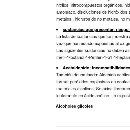
nitrilos, nitrocompuestos orgánicos, hi
amoníaco, disoluciones de hidróxidos 
metales , hidruros de no metales, no met
sustancias que presentan riesgo
La lista de sustancias que se muestra
vez que han estado expuestas al oxíge
Las siguientes sustancias no deben alm
metil-1-butanol 4-Penten-1-o1 4-heptanol
Acetaldehído: incompatibilidade
También denominado: Aldehído acético ,
formar peróxidos explosivos en contact
materiales alcalinos. Se oxida libreme
lentamente en ácido acético. La exposic
Alcoholes glicoles