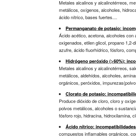
Metales alcalinos y alcalinotérreos, met
metálicos, oxígenos, alcoholes, hidro
ácido nítrico, bases fuertes....
Permanganato de potasio: incomp
Ácido acético, acetona, alcoholes con á
oxigenados, etilen glicol, propano 1,2-d
azufre, ácido fluorhídrico, fósforo, co
Hidrógeno peróxido (>60%): inco
Metales alcalinos y alcalinotérreos, sa
metálicos, aldehídos, alcoholes, amina
orgánicos, peróxidos, impurezas(polvo, 
Clorato de potasio: incompatibil
Produce dióxido de cloro, cloro y oxíg
polvos metálicos, alcoholes o sustanc
fósforo rojo, hidracina, hidroxilamina, 
Ácido nítrico: incompatibilidade
compuestos inflamables orgánicos, comp