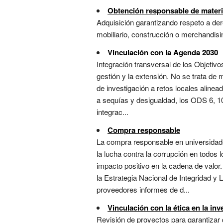
Obtención responsable de mater
Adquisición garantizando respeto a der
mobiliario, construcción o merchandisin
Vinculación con la Agenda 2030
Integración transversal de los Objetivo
gestión y la extensión. No se trata de
de investigación a retos locales alin
a sequías y desigualdad, los ODS 6, 10
integrac...
Compra responsable
La compra responsable en universidades
la lucha contra la corrupción en todos
impacto positivo en la cadena de val
la Estrategia Nacional de Integridad y
proveedores informes de d...
Vinculación con la ética en la inv
Revisión de proyectos para garantizar 