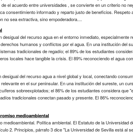
 de el acuerdo entre universidades , se convierte en un criterio no n
ca consentimiento informado y reparto justo de beneficios. Respeto a
ón no sea extractiva, sino empoderadora....
al
n desigual del recurso agua en el entorno inmediato, especialmente re
erechos humanos y conflictos por el agua. En una institución del sur
sistemas tradicionales de regadío; el 89% de los estudiantes consider
íferos locales hace tangible la crisis. El 89% reconociendo el agua c
ón desigual del recurso agua a nivel global y local, conectando cons
 relevante en el sur peninsular. En una institución del sureste, un cur
acuíferos sobreexplotados; el 86% de los estudiantes considera que "el
regadíos tradicionales conectan pasado y presente. El 86% reconocie
mpromiso medioambiental
 medioambiental. Política ambiental. El Estatuto de la Universidad 
culo 2. Principios, párrafo 3 dice "La Universidad de Sevilla está al s