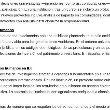
s decisiones universitarias —inversiones, compras, colaboraciones
 participación. En una institución, tras un curso, se incluyó un protoc
 nuevos proyectos incluye análisis de impacto en comunidades locales
oyectos con análisis institucionaliza la responsabilidad....
 humanos
derechos relacionados con sostenibilidad planetaria : al medio ambie
un futuro viable para las generaciones venideras. En el entorno univers
 jurídica, en los códigos deontológicos de las profesiones y en las po
decisiones de inversión del patrimonio universitario. En España, el Es
hos humanos en IDi
royectos de investigación afectan a derechos fundamentales en su ca
oraciones internacionales. En una institución, un proyecto sobre cult
 agricultores locales; los resultados se publicaron en acceso abierto
iva. La copropiedad intelectual con agricultores enriquece la ciencia 
imas de manera que se respeten los derechos humanos y el medio am