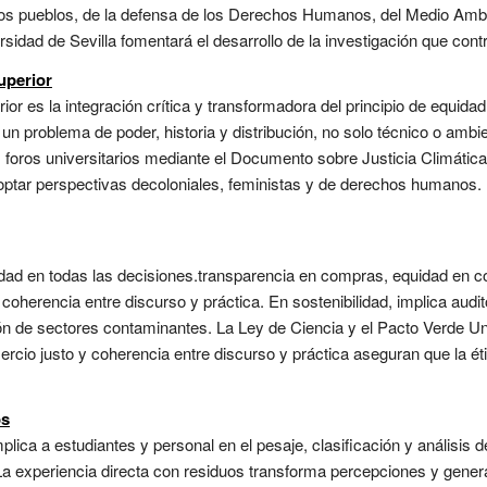
e los pueblos, de la defensa de los Derechos Humanos, del Medio Ambie
rsidad de Sevilla fomentará el desarrollo de la investigación que cont
uperior
ior es la integración crítica y transformadora del principio de equidad
 un problema de poder, historia y distribución, no solo técnico o ambi
s foros universitarios mediante el Documento sobre Justicia Climática
doptar perspectivas decoloniales, feministas y de derechos humanos.
idad en todas las decisiones.transparencia en compras, equidad en co
oherencia entre discurso y práctica. En sostenibilidad, implica audi
ión de sectores contaminantes. La Ley de Ciencia y el Pacto Verde Un
rcio justo y coherencia entre discurso y práctica aseguran que la ét
os
mplica a estudiantes y personal en el pesaje, clasificación y análisis 
La experiencia directa con residuos transforma percepciones y gener