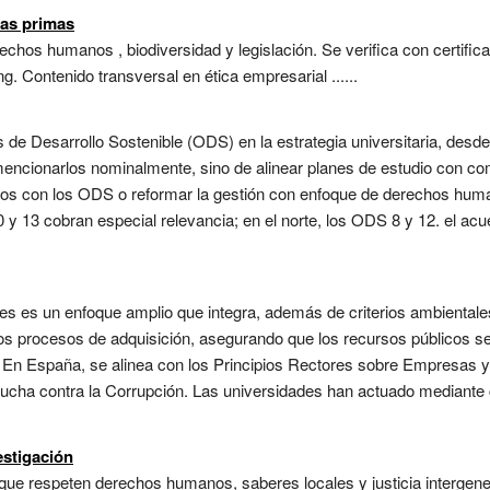
ias primas
echos humanos , biodiversidad y legislación. Se verifica con certific
g. Contenido transversal en ética empresarial ......
s de Desarrollo Sostenible (ODS) en la estrategia universitaria, desde 
 mencionarlos nominalmente, sino de alinear planes de estudio con co
eados con los ODS o reformar la gestión con enfoque de derechos hum
 y 13 cobran especial relevancia; en el norte, los ODS 8 y 12. el ac
 es un enfoque amplio que integra, además de criterios ambientales y
 los procesos de adquisición, asegurando que los recursos públicos s
or. En España, se alinea con los Principios Rectores sobre Empres
 Lucha contra la Corrupción. Las universidades han actuado mediante
estigación
que respeten derechos humanos, saberes locales y justicia intergene