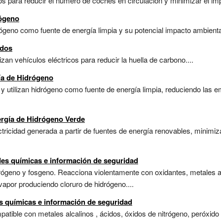
 para reducir el número de coches en circulación y minimizar el imp
rógeno
rógeno como fuente de energía limpia y su potencial impacto ambienta
idos
an vehículos eléctricos para reducir la huella de carbono....
ía de Hidrógeno
 utilizan hidrógeno como fuente de energía limpia, reduciendo las e
ergía de Hidrógeno Verde
ctricidad generada a partir de fuentes de energía renovables, minim
ades químicas e información de seguridad
rógeno y fosgeno. Reacciona violentamente con oxidantes, metales al
vapor produciendo cloruro de hidrógeno....
s químicas e información de seguridad
atible con metales alcalinos , ácidos, óxidos de nitrógeno, peróxido