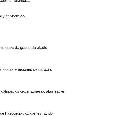
acto ambiental....
l y económico....
misiones de gases de efecto
izando las emisiones de carbono
calinos, calcio, magnesio, aluminio en
 de hidrógeno , oxidantes, ácido