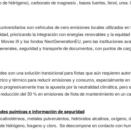
o de hidrógeno), carbonato de magnesio , bases fuertes, fenol, urea. 
iversitarios son vehículos de cero emisiones locales utilizados en fl
ad, priorizando la integración con energías renovables y la equidad
 Moves III y los fondos NextGenerationEU, pero las instituciones av
s generales, seguridad y transporte de documentos, con puntos de c
des son una solución transicional para flotas que aún requieren auto
trico y térmico para reducir emisiones y consumo, especialmente en 
o progresivamente tras la apuesta por la neutralidad climática, pero 
a reducción del 30 % en emisiones de flota de mantenimiento en un c
dades químicas e información de seguridad
calinotérreos, metales pulverulentos, hidróxidos alcalinos, oxígeno, 
uro de hidrógeno, fosgeno y cloro. Se descompone en contacto con h