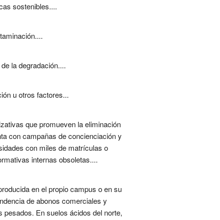
as sostenibles....
taminación....
 de la degradación....
ón u otros factores...
izativas que promueven la eliminación
enta con campañas de concienciación y
sidades con miles de matrículas o
mativas internas obsoletas....
 producida en el propio campus o en su
dependencia de abonos comerciales y
es pesados. En suelos ácidos del norte,