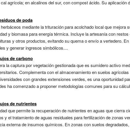
al agrícola; en alcalinos del sur, con compost ácido. Su aplicación 
residuos de poda
y herbáceos mediante la trituración para acolchado local que mejora
dad y biomasa para energía térmica. Incluye la artesanía con restos d
culturas y otros productos, evitando su quema o envío a vertedero. 
les y generar ingresos simbólicos....
lujos de carbono
ra la captura por vegetación gestionada que es sumidero activo medi
rsitarios. Complementa con el almacenamiento en suelos agrícolas
niversidades con grandes extensiones verdes, es una oportunidad pa
idades ha comenzado a proponer metodologías comunes para su cálcul
ujos de nutrientes
aridad que permite la recuperación de nutrientes en aguas que cierra 
y el tratamiento de aguas residuales para fertilización de zonas verde
cia externa de insumos químicos. En zonas con suelos degradados, 