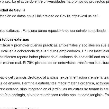
argo plazo. La el acuerdo entre universidades ha promovido proyectos pi
idad de Sevilla
cción de datos en la Universidad de Sevilla https://osi.us.es/...
les exitosas . Funciona como repositorio de conocimiento aplicado . Ev
rácticas externas
entificar y promover buenas prácticas ambientales y sociales en sus
evaluar la coherencia de sus futuros empleadores. En una institución
estudiantes reporta haber planteado cuestiones de sostenibilidad en s
 el mundo real. El 79% planteando en entrevistas transforma la cultura
pacio del campus dedicado al análisis, experimentación y enseñanza 
las de ensayo. Permite a estudiantes medir materia orgánica, activid
io cerrado, sino integrado en el jardín: las muestras se toman in situ
mía o ecología, sirve para prácticas reales con impacto tangible. En