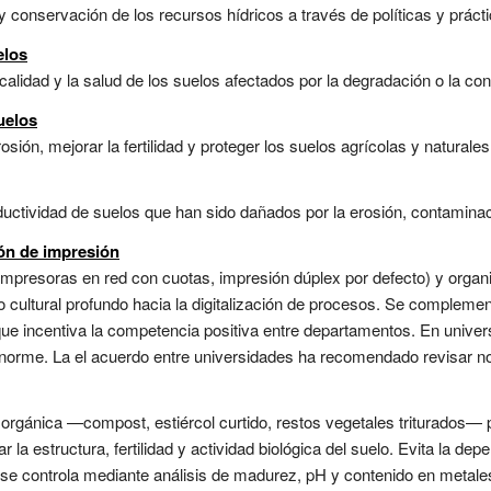
conservación de los recursos hídricos a través de políticas y práctic
elos
calidad y la salud de los suelos afectados por la degradación o la con
uelos
sión, mejorar la fertilidad y proteger los suelos agrícolas y naturales
ductividad de suelos que han sido dañados por la erosión, contaminaci
ión de impresión
mpresoras en red con cuotas, impresión dúplex por defecto) y organ
o cultural profundo hacia la digitalización de procesos. Se complem
ue incentiva la competencia positiva entre departamentos. En univer
rme. La el acuerdo entre universidades ha recomendado revisar nor
 orgánica —compost, estiércol curtido, restos vegetales triturados—
r la estructura, fertilidad y actividad biológica del suelo. Evita la 
dad se controla mediante análisis de madurez, pH y contenido en metal