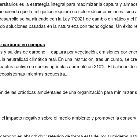
sitarios es la estrategia integral para maximizar la captura y alm
nociendo que la mitigación requiere no solo reducir emisiones, sino
u desarrollo se ha alineado con la Ley 7/2021 de cambio climático y el
o soluciones basadas en la naturaleza con tecnológicas. Un éxito re
de carbono en campus
das y salidas de carbono —captura por vegetación, emisiones por ene
a neutralidad climática real. En una institución, tras un curso, se 
captura activa en suelos agrícolas aumentó un 210%. El balance de ca
ecosistemas mientras secuestra....
ón de las prácticas ambientales de una organización para minimizar 
r el impacto negativo sobre el medio ambiente y promover la conserva
e carbono es absorbido y retenido de forma estable por sumideros n