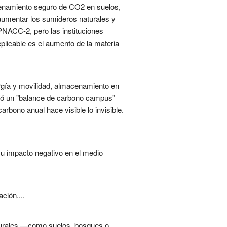
acenamiento seguro de CO2 en suelos,
 aumentar los sumideros naturales y
 PNACC-2, pero las instituciones
plicable es el aumento de la materia
rgía y movilidad, almacenamiento en
creó un "balance de carbono campus"
rbono anual hace visible lo invisible.
su impacto negativo en el medio
ción....
aturales —como suelos, bosques o