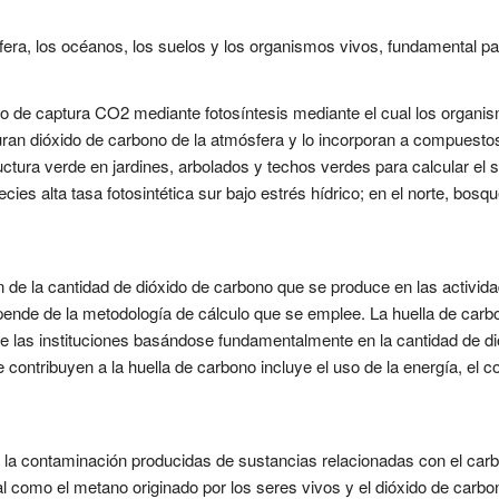
ra, los océanos, los suelos y los organismos vivos, fundamental para
so de captura CO2 mediante fotosíntesis mediante el cual los organi
ran dióxido de carbono de la atmósfera y lo incorporan a compuestos 
tructura verde en jardines, arbolados y techos verdes para calcular el 
ecies alta tasa fotosintética sur bajo estrés hídrico; en el norte, bos
 de la cantidad de dióxido de carbono que se produce en las activid
pende de la metodología de cálculo que se emplee. La huella de carbon
de las instituciones basándose fundamentalmente en la cantidad de d
 contribuyen a la huella de carbono incluye el uso de la energía, el
a contaminación producidas de sustancias relacionadas con el carbo
al como el metano originado por los seres vivos y el dióxido de car