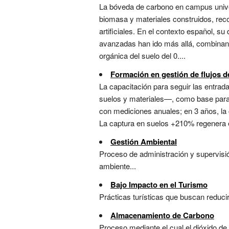
La bóveda de carbono en campus univer
biomasa y materiales construidos, reco
artificiales. En el contexto español, s
avanzadas han ido más allá, combinand
orgánica del suelo del 0....
Formación en gestión de flujos 
La capacitación para seguir las entra
suelos y materiales—, como base para l
con mediciones anuales; en 3 años, la 
La captura en suelos +210% regenera 
Gestión Ambiental
Proceso de administración y supervisi
ambiente...
Bajo Impacto en el Turismo
Prácticas turísticas que buscan reduci
Almacenamiento de Carbono
Proceso mediante el cual el dióxido d