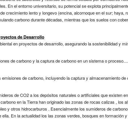
es. En el entorno universitario, su potencial se explota principalment
e crecimiento lento y longevo (encina, alcornoque en el sur; haya, r
ando carbono durante décadas, mientras que los suelos con cobert
royectos de Desarrollo
iental en proyectos de desarrollo, asegurando la sostenibilidad y min
siones de carbono y la captura de carbono en un sistema o proceso....
 emisiones de carbono, incluyendo la captura y almacenamiento de ca
eros de CO2 a los depósitos naturales o artificiales que existen en
carbono en la Tierra han originado las zonas de rocas calizas , los
róleo y otros hidrocarburos . Esencialmente los sumideros de carbono
 ella. En la actualidad los las zonas verdes, bosques en formación y