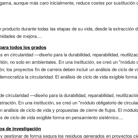
gama, aunque más caro inicialmente, reduce costes por sustitución d
 producto durante todas las etapas de su vida, desde la extracción 
unidades de mejora....
para todos los grados
s en circularidad —diseño para la durabilidad, reparabilidad, reutiliz
stión, no solo en ambientales. En una institución, se creó un "módulo d
ón; los proyectos fin de carrera deben incluir un análisis de ciclo de v
emocratiza la circularidad. El análisis de ciclo de vida exigible form
e circularidad —diseño para la durabilidad, reparabilidad, reutilizació
tración. En una institución, se creó un "módulo obligatorio de circula
n análisis de ciclo de vida y propuestas de cierre de flujos. El módul
isis de ciclo de vida exigible forma en pensamiento sistémico....
uos de investigación
y gestionar de forma segura los residuos generados en proyectos cie