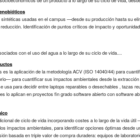
ocioeconómicos de un producto a lo largo de su ciclo de vida, desde 
xenobióticos
as sintéticas usadas en el campus —desde su producción hasta su eli
reducción. Identificación de puntos críticos de impacto y oportunidad
ciados con el uso del agua a lo largo de su ciclo de vida....
ductos
tos es la aplicación de la metodología ACV (ISO 14040/44) para cuant
torio— para cuantificar sus impactos ambientales desde la extracción 
se usa para decidir entre laptops reparables o desechables , tazas re
tes lo aplican en proyectos fin grado software abierto con software a
mico
icional de ciclo de vida incorporando costes a lo largo de la vida útil
los impactos ambientales, para identificar opciones óptimas desde una
sión basada en triple valor de compra duradera: equipos de laboratorio,