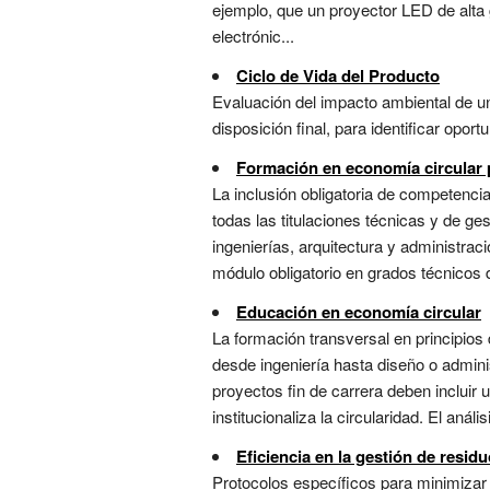
ejemplo, que un proyector LED de alta 
electrónic...
Ciclo de Vida del Producto
Evaluación del impacto ambiental de un
disposición final, para identificar oport
Formación en economía circular 
La inclusión obligatoria de competencia
todas las titulaciones técnicas y de ge
ingenierías, arquitectura y administraci
módulo obligatorio en grados técnicos d
Educación en economía circular
La formación transversal en principios d
desde ingeniería hasta diseño o adminis
proyectos fin de carrera deben incluir u
institucionaliza la circularidad. El anál
Eficiencia en la gestión de resid
Protocolos específicos para minimizar 