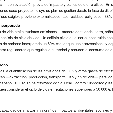
—, con evaluación previa de impacto y planes de cierre éticos. En 
donde cada proyecto incluye su plan de gestión desde la fase de dise
siduo exigible previene externalidades. Los residuos peligrosos –38% 
incorporado
clo de vida emite mínimas emisiones —madera certificada, tierra, c
análisis de ciclo de vida. Un edificio piloto en el norte, construido c
lla de carbono incorporado un 60% menor que uno convencional, y ca
 tierra reguladores que regulan la humedad y reducen el consumo de cl
rbono
no es la cuantificación de las emisiones de CO2 y otros gases de efec
eso —extracción, producción, transporte, uso y fin de vida— para ide
o español, su uso se ha reforzado con el Real Decreto 1055/2022 y la
gen considerar el ciclo de vida en licitaciones superiores a 50 000 €
 capacidad de analizar y valorar los impactos ambientales, sociales 