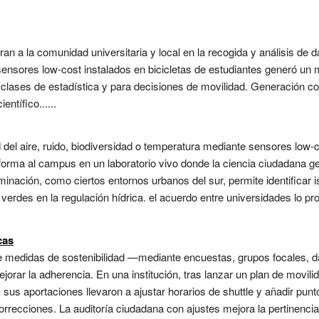
ran a la comunidad universitaria y local en la recogida y análisis de
 sensores low-cost instalados en bicicletas de estudiantes generó un
n clases de estadística y para decisiones de movilidad. Generación c
ntífico......
del aire, ruido, biodiversidad o temperatura mediante sensores low-
orma al campus en un laboratorio vivo donde la ciencia ciudadana gen
inación, como ciertos entornos urbanos del sur, permite identificar i
s verdes en la regulación hídrica. el acuerdo entre universidades lo 
cas
d de medidas de sostenibilidad —mediante encuestas, grupos focales,
jorar la adherencia. En una institución, tras lanzar un plan de movili
 sus aportaciones llevaron a ajustar horarios de shuttle y añadir pu
rrecciones. La auditoría ciudadana con ajustes mejora la pertinenci