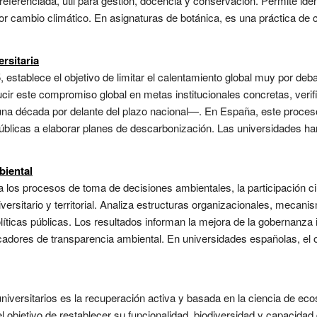
referenciada, útil para gestión, docencia y conservación. Permite ide
r cambio climático. En asignaturas de botánica, es una práctica de 
rsitaria
 establece el objetivo de limitar el calentamiento global muy por deb
ducir este compromiso global en metas institucionales concretas, veri
una década por delante del plazo nacional—. En España, este proceso
públicas a elaborar planes de descarbonización. Las universidades h
iental
a los procesos de toma de decisiones ambientales, la participación ci
iversitario y territorial. Analiza estructuras organizacionales, mecan
líticas públicas. Los resultados informan la mejora de la gobernanza in
dicadores de transparencia ambiental. En universidades españolas, el o
niversitarios es la recuperación activa y basada en la ciencia de 
bjetivo de restablecer su funcionalidad, biodiversidad y capacidad 