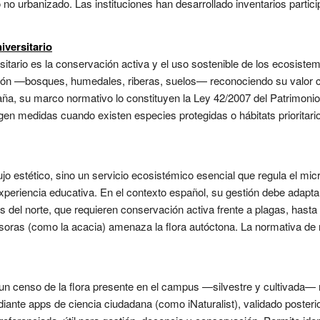
no urbanizado. Las instituciones han desarrollado inventarios partici
iversitario
rsitario es la conservación activa y el uso sostenible de los ecosis
ución —bosques, humedales, riberas, suelos— reconociendo su valor co
spaña, su marco normativo lo constituyen la Ley 42/2007 del Patrimonio
en medidas cuando existen especies protegidas o hábitats prioritar
o estético, sino un servicio ecosistémico esencial que regula el micro
experiencia educativa. En el contexto español, su gestión debe adapt
cos del norte, que requieren conservación activa frente a plagas, hasta
soras (como la acacia) amenaza la flora autóctona. La normativa de r
es un censo de la flora presente en el campus —silvestre y cultivada—
iante apps de ciencia ciudadana (como iNaturalist), validado poster