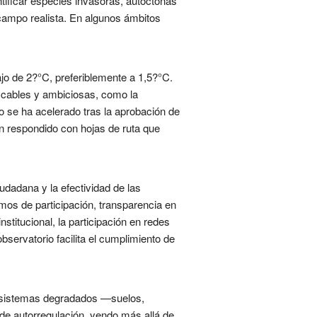
ntificar especies invasoras, autóctonas
campo realista. En algunos ámbitos
ajo de 2?°C, preferiblemente a 1,5?°C.
ficables y ambiciosas, como la
 se ha acelerado tras la aprobación de
an respondido con hojas de ruta que
udadana y la efectividad de las
ismos de participación, transparencia en
stitucional, la participación en redes
bservatorio facilita el cumplimiento de
ecosistemas degradados —suelos,
de autorregulación, yendo más allá de