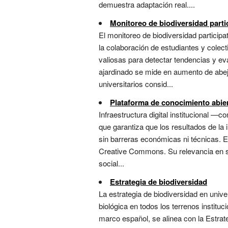
demuestra adaptación real....
Monitoreo de biodiversidad parti
El monitoreo de biodiversidad particip
la colaboración de estudiantes y colec
valiosas para detectar tendencias y eva
ajardinado se mide en aumento de abej
universitarios consid...
Plataforma de conocimiento abie
Infraestructura digital institucional —c
que garantiza que los resultados de la i
sin barreras económicas ni técnicas. 
Creative Commons. Su relevancia en sost
social...
Estrategia de biodiversidad
La estrategia de biodiversidad en unive
biológica en todos los terrenos institu
marco español, se alinea con la Estrat