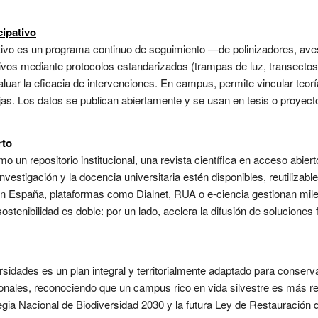
cipativo
ativo es un programa continuo de seguimiento —de polinizadores, ave
tivos mediante protocolos estandarizados (trampas de luz, transecto
luar la eficacia de intervenciones. En campus, permite vincular teorí
as. Los datos se publican abiertamente y se usan en tesis o proyect
rto
omo un repositorio institucional, una revista científica en acceso abi
nvestigación y la docencia universitaria estén disponibles, reutilizab
En España, plataformas como Dialnet, RUA o e-ciencia gestionan mil
enibilidad es doble: por un lado, acelera la difusión de soluciones fr
rsidades es un plan integral y territorialmente adaptado para conserva
cionales, reconociendo que un campus rico en vida silvestre es más res
egia Nacional de Biodiversidad 2030 y la futura Ley de Restauración