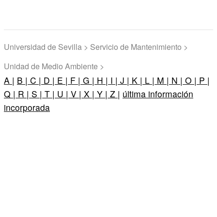
Universidad de Sevilla > Servicio de Mantenimiento >
Unidad de Medio Ambiente >
A |
B |
C |
D |
E |
F |
G |
H |
I |
J |
K |
L |
M |
N |
O |
P |
Q |
R |
S |
T |
U |
V |
X |
Y |
Z |
última información
incorporada