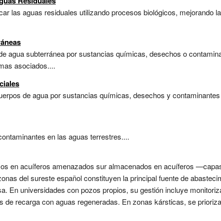
Aguas Residuales
car las aguas residuales utilizando procesos biológicos, mejorando la
ráneas
 de agua subterránea por sustancias químicas, desechos o contami
emas asociados....
ciales
cuerpos de agua por sustancias químicas, desechos y contaminantes 
contaminantes en las aguas terrestres....
rsos en acuíferos amenazados sur almacenados en acuíferos —capa
as del sureste español constituyen la principal fuente de abastec
a. En universidades con pozos propios, su gestión incluye monitoriz
nes de recarga con aguas regeneradas. En zonas kársticas, se prioriza