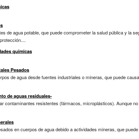
micas
es
es de agua potable, que puede comprometer la salud pública y la seg
rotección....
idades químicas
tales Pesados
erpos de agua desde fuentes industriales o mineras, que puede causa
nto de aguas residuales-
r contaminantes resistentes (fármacos, microplásticos). Aunque no 
erales
sados en cuerpos de agua debido a actividades mineras, que puede af