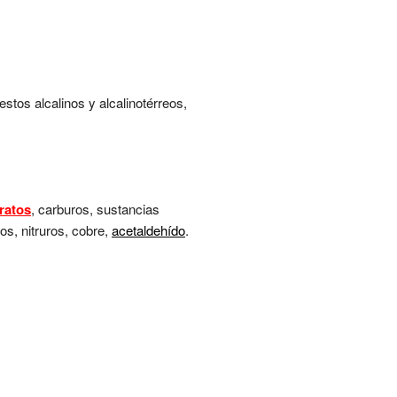
stos alcalinos y alcalinotérreos,
tratos
, carburos, sustancias
tos, nitruros, cobre,
acetaldehído
.