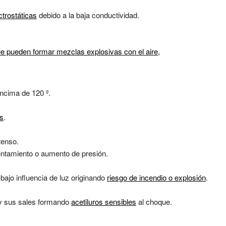
ctrostáticas
debido a la baja conductividad.
 pueden formar mezclas explosivas con el aire,
ncima de 120 º.
es
.
tenso.
lentamiento o aumento de presión.
 bajo influencia de luz originando
riesgo de incendio o explosión
.
 y sus sales formando
acetiluros sensibles
al choque.