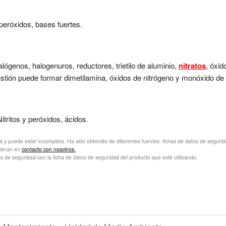
 peróxidos, bases fuertes.
alógenos, halogenuros, reductores, trietilo de aluminio,
nitratos
, óxid
tión puede formar dimetilamina, óxidos de nitrógeno y monóxido de
itritos y peróxidos, ácidos.
va y puede estar incompleta. Ha sido obtenida de diferentes fuentes: fichas de datos de seguridad 
sieran en
contacto con nosotros.
s de seguridad con la ficha de datos de seguridad del producto que esté utilizando.