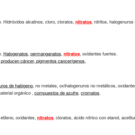
. Hidróxidos alcalinos, cloro, cloratos,
nitratos
, nitritos, halogenur
e.
Halogenatos
,
permanganatos
,
nitratos
, oxidantes fuertes.
 producen cáncer,
pigmentos cancerígenos,
uros de halógeno
, no metales, oxihalogenuros no metálicos, oxidantes
aterial orgánico ,
compuestos de azufre
,
cromatos
.
etileno, oxidantes,
nitratos
, cloratos, ácido nítrico con etanol, aceti