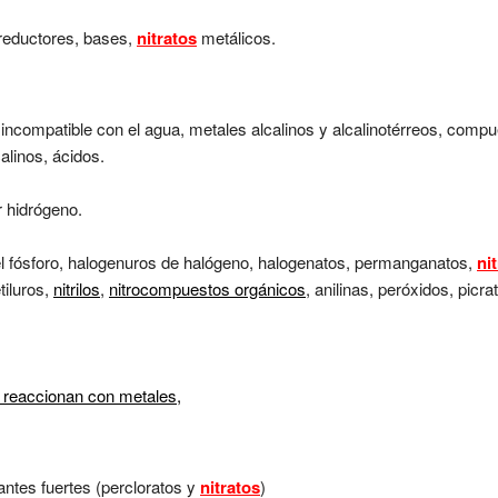
 reductores, bases,
nitratos
metálicos.
 incompatible con el agua, metales alcalinos y alcalinotérreos, compue
alinos, ácidos.
 hidrógeno.
l fósforo, halogenuros de halógeno, halogenatos, permanganatos,
ni
tiluros,
nitrilos
,
nitrocompuestos orgánicos
, anilinas, peróxidos, picra
 reaccionan con metales,
ntes fuertes (percloratos y
nitratos
)