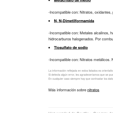
Metacrilato de metilo
-Incompatible con: Nitratos, oxidantes,
N, N-Dimetilformamida
-Incompatible con: Metales alcalinos, h
hidrocarburos halogenados. Por combus
Tiosulfato de sodio
-Incompatible con: Nitratos metálicos. N
La información reflejada en estos listados es orientati
Si detecta algún error, les agradeceríamos que se pu
En cualquier caso siempre hay que contrastar los dato
Más información sobre
nitratos