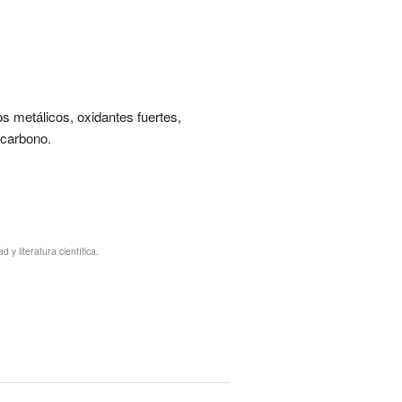
os metálicos, oxidantes fuertes,
 carbono.
y literatura científica.