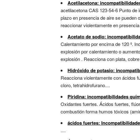
Acetilacetona: incompatibilidade
acetilacetona CAS 123-54-6 Punto de i
plazo en presencia de aire se pueden 
reaccionar violentamente en presencia d
Acetato de sodio: incompatibilid
Calentamiento por encima de 120 º. Inco
explosión por calentamiento o aumento d
explosión . Reacciona con plata, cobre 
Hidróxido de potasio: incompatib
Reacciona violentamente con ácidos fue
cloro, tetrahidrofurano....
Piridina: incompatibilidades quí
Oxidantes fuertes. Ácidos fuertes, flú
combustión forma humos tóxicos (aminas
ácidos fuertes: Incompatibilidad
....