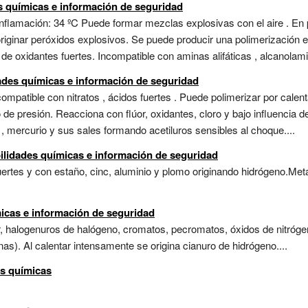
s químicas e información de seguridad
nflamación: 34 ºC Puede formar mezclas explosivas con el aire . En
originar peróxidos explosivos. Se puede producir una polimerización
e oxidantes fuertes. Incompatible con aminas alifáticas , alcanolamin
ades químicas e información de seguridad
mpatible con nitratos , ácidos fuertes . Puede polimerizar por calent
e presión. Reacciona con flúor, oxidantes, cloro y bajo influencia de
, mercurio y sus sales formando acetiluros sensibles al choque....
ilidades químicas e información de seguridad
rtes y con estaño, cinc, aluminio y plomo originando hidrógeno.Metal
micas e información de seguridad
or, halogenuros de halógeno, cromatos, pecromatos, óxidos de nitrógen
). Al calentar intensamente se origina cianuro de hidrógeno....
es químicas