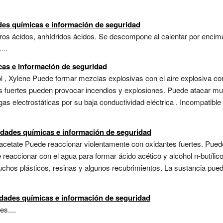
des químicas e información de seguridad
uros ácidos, anhídridos ácidos. Se descompone al calentar por encim
...
cas e información de seguridad
l , Xylene Puede formar mezclas explosivas con el aire explosiva con
os fuertes pueden provocar incendios y explosiones. Puede atacar m
as electrostáticas por su baja conductividad eléctrica . Incompatible
lidades químicas e información de seguridad
l acetate Puede reaccionar violentamente con oxidantes fuertes. Pue
 reaccionar con el agua para formar ácido acético y alcohol n-butílic
muchos plásticos, resinas y algunos recubrimientos. La sustancia pue
idades químicas e información de seguridad
es....