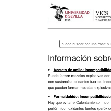
Información sob
Acetato de amilo: incompatibilid
Puede formar mezclas explosivas con ai
con sustancias oxidantes fuertes. Incom
que pueden formar mezclas explosivas c
Formaldehído: incompatibilidade
Hay que evitar el Calentamiento. Incomp
perfórmico , oxidantes fuertes (peróxid