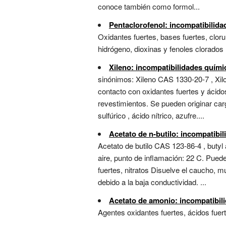
conoce también como formol...
Pentaclorofenol: incompatibilida
Oxidantes fuertes, bases fuertes, clor
hidrógeno, dioxinas y fenoles clorados .
Xileno: incompatibilidades quími
sinónimos: Xileno CAS 1330-20-7 , Xilo
contacto con oxidantes fuertes y ácid
revestimientos. Se pueden originar carg
sulfúrico , ácido nítrico, azufre....
Acetato de n-butilo: incompatibi
Acetato de butilo CAS 123-86-4 , buty
aire, punto de inflamación: 22 C. Puede
fuertes, nitratos Disuelve el caucho, 
debido a la baja conductividad. ...
Acetato de amonio: incompatibil
Agentes oxidantes fuertes, ácidos fuert