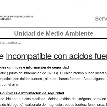
Unidad de Medio Ambiente
re
Incompatible con acidos fue
ades químicas e información de seguridad
re ( punto de inflamación de 16 ° C). El calor intenso puede inestab
patible con ácidos fuertes , nitratos , bases fuertes . Ataca alguno
on el aire,...
s químicas e información de seguridad
atible con metales alcalinos , ácidos, óxidos de nitrógeno, peróxido
o de hidrógeno), carbonato de magnesio , bases fuertes, fenol, urea. 