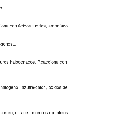
....
ciona con ácidos fuertes, amoníaco....
genos....
rburos halogenados. Reacciona con
 halógeno , azufre/calor , óxidos de
oruro, nitratos, cloruros metálicos,