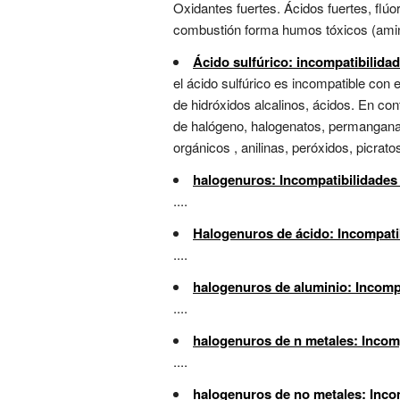
Oxidantes fuertes. Ácidos fuertes, flú
combustión forma humos tóxicos (aminas
Ácido sulfúrico: incompatibilida
el ácido sulfúrico es incompatible con 
de hidróxidos alcalinos, ácidos. En con
de halógeno, halogenatos, permanganatos
orgánicos , anilinas, peróxidos, picratos
halogenuros: Incompatibilidades
....
Halogenuros de ácido: Incompati
....
halogenuros de aluminio: Incomp
....
halogenuros de n metales: Incom
....
halogenuros de no metales: Inco