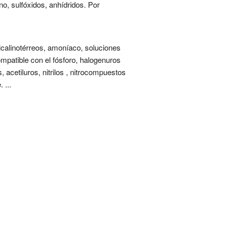
o, sulfóxidos, anhídridos. Por
alcalinotérreos, amoníaco, soluciones
ompatible con el fósforo, halogenuros
acetiluros, nitrilos , nitrocompuestos
 ...