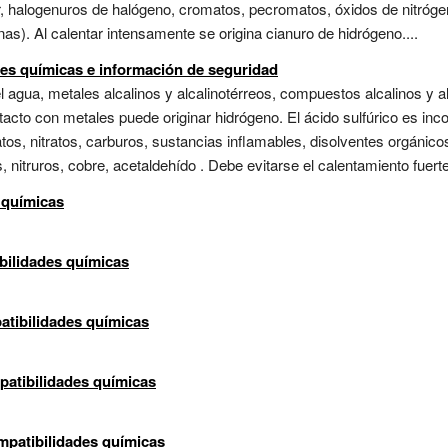
or, halogenuros de halógeno, cromatos, pecromatos, óxidos de nitrógen
). Al calentar intensamente se origina cianuro de hidrógeno....
des químicas e información de seguridad
el agua, metales alcalinos y alcalinotérreos, compuestos alcalinos y 
tacto con metales puede originar hidrógeno. El ácido sulfúrico es inc
, nitratos, carburos, sustancias inflamables, disolventes orgánicos, 
, nitruros, cobre, acetaldehído . Debe evitarse el calentamiento fuerte.
 químicas
bilidades químicas
atibilidades químicas
patibilidades químicas
mpatibilidades químicas