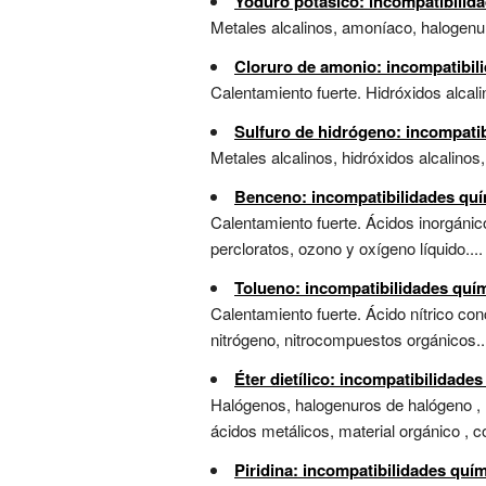
Yoduro potásico: incompatibilid
Metales alcalinos, amoníaco, halogenur
Cloruro de amonio: incompatibil
Calentamiento fuerte. Hidróxidos alcali
Sulfuro de hidrógeno: incompati
Metales alcalinos, hidróxidos alcalino
Benceno: incompatibilidades quí
Calentamiento fuerte. Ácidos inorgáni
percloratos, ozono y oxígeno líquido....
Tolueno: incompatibilidades quí
Calentamiento fuerte. Ácido nítrico con
nitrógeno, nitrocompuestos orgánicos..
Éter dietílico: incompatibilidade
Halógenos, halogenuros de halógeno , n
ácidos metálicos, material orgánico , 
Piridina: incompatibilidades quí