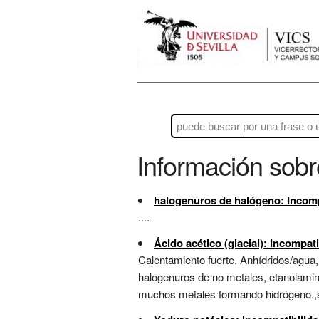
Información sob
halogenuros de halógeno: Incomp
....
Ácido acético (glacial): incompa
Calentamiento fuerte. Anhídridos/agua,
halogenuros de no metales, etanolamin
muchos metales formando hidrógeno.,su