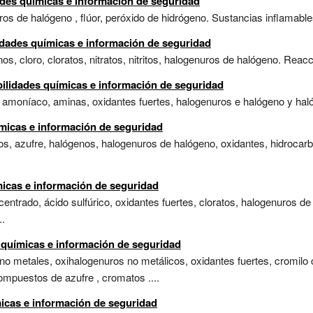
ades químicas e información de seguridad
os de halógeno , flúor, peróxido de hidrógeno. Sustancias inflamables
idades químicas e información de seguridad
nos, cloro, cloratos, nitratos, nitritos, halogenuros de halógeno. Reac
bilidades químicas e información de seguridad
s, amoníaco, aminas, oxidantes fuertes, halogenuros e halógeno y haló
micas e información de seguridad
cos, azufre, halógenos, halogenuros de halógeno, oxidantes, hidroca
micas e información de seguridad
centrado, ácido sulfúrico, oxidantes fuertes, cloratos, halogenuros de
..
s químicas e información de seguridad
o metales, oxihalogenuros no metálicos, oxidantes fuertes, cromilo cl
compuestos de azufre , cromatos ....
micas e información de seguridad