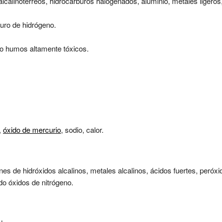
alcalinotérreos, hidrocarburos halogenados, aluminio, metales ligeros
uro de hidrógeno.
o humos altamente tóxicos.
,
óxido de mercurio
, sodio, calor.
es de hidróxidos alcalinos, metales alcalinos, ácidos fuertes, peróx
o óxidos de nitrógeno.