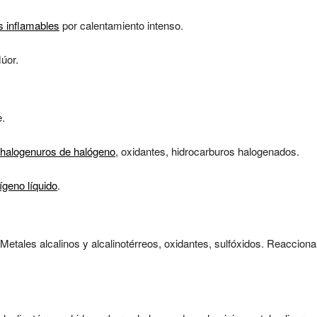
s inflamables
por calentamiento intenso.
úor.
e.
halogenuros de halógeno
, oxidantes, hidrocarburos halogenados.
ígeno líquido
.
Metales alcalinos y alcalinotérreos, oxidantes, sulfóxidos. Reacciona