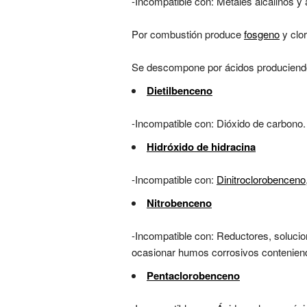
-Incompatible con: Metales alcalinos y 
Por combustión produce
fosgeno
y clor
Se descompone por ácidos produciend
Dietilbenceno
-Incompatible con: Dióxido de carbono.
Hidróxido de hidracina
-Incompatible con:
Dinitroclorobenceno
Nitrobenceno
-Incompatible con: Reductores, solucion
ocasionar humos corrosivos conteniend
Pentaclorobenceno