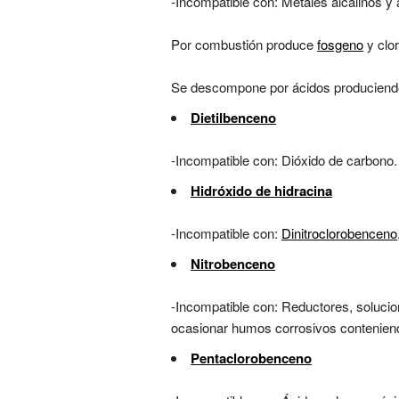
-Incompatible con: Metales alcalinos y 
Por combustión produce
fosgeno
y clor
Se descompone por ácidos produciend
Dietilbenceno
-Incompatible con: Dióxido de carbono.
Hidróxido de hidracina
-Incompatible con:
Dinitroclorobenceno
Nitrobenceno
-Incompatible con: Reductores, solucion
ocasionar humos corrosivos conteniend
Pentaclorobenceno