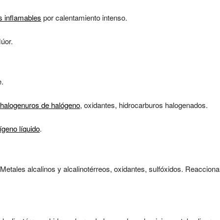
s inflamables
por calentamiento intenso.
úor.
e.
halogenuros de halógeno
, oxidantes, hidrocarburos halogenados.
ígeno líquido
.
Metales alcalinos y alcalinotérreos, oxidantes, sulfóxidos. Reacciona