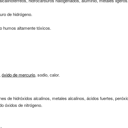
alcalinotérreos, hidrocarburos halogenados, aluminio, metales ligeros
uro de hidrógeno.
o humos altamente tóxicos.
,
óxido de mercurio
, sodio, calor.
es de hidróxidos alcalinos, metales alcalinos, ácidos fuertes, peróx
o óxidos de nitrógeno.