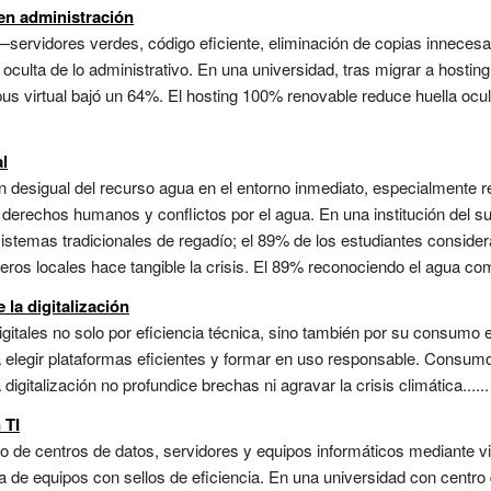
 en administración
—servidores verdes, código eficiente, eliminación de copias innecesa
 oculta de lo administrativo. En una universidad, tras migrar a host
s virtual bajó un 64%. El hosting 100% renovable reduce huella ocul
al
n desigual del recurso agua en el entorno inmediato, especialmente re
erechos humanos y conflictos por el agua. En una institución del sur
sistemas tradicionales de regadío; el 89% de los estudiantes consider
íferos locales hace tangible la crisis. El 89% reconociendo el agua c
 la digitalización
digitales no solo por eficiencia técnica, sino también por su consumo e
ica elegir plataformas eficientes y formar en uso responsable. Consumo 
igitalización no profundice brechas ni agravar la crisis climática......
 TI
 de centros de datos, servidores y equipos informáticos mediante vir
de equipos con sellos de eficiencia. En una universidad con centro d