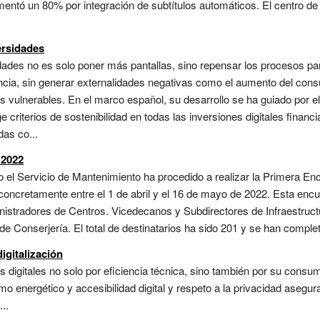
entó un 80% por integración de subtítulos automáticos. El centro de
ersidades
sidades no es solo poner más pantallas, sino repensar los procesos pa
iencia, sin generar externalidades negativas como el aumento del con
s vulnerables. En el marco español, su desarrollo se ha guiado por e
e criterios de sostenibilidad en todas las inversiones digitales fina
as co...
 2022
 el Servicio de Mantenimiento ha procedido a realizar la Primera Enc
 concretamente entre el 1 de abril y el 16 de mayo de 2022. Esta encu
nistradores de Centros. Vicedecanos y Subdirectores de Infraestruct
Conserjería. El total de destinatarios ha sido 201 y se han complet
digitalización
as digitales no solo por eficiencia técnica, sino también por su consum
mo energético y accesibilidad digital y respeto a la privacidad asegura
...