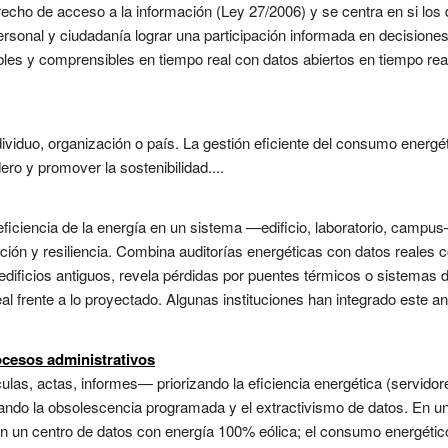
recho de acceso a la información (Ley 27/2006) y se centra en si lo
rsonal y ciudadanía lograr una participación informada en decisione
les y comprensibles en tiempo real con datos abiertos en tiempo real 
dividuo, organización o país. La gestión eficiente del consumo energét
ro y promover la sostenibilidad....
eficiencia de la energía en un sistema —edificio, laboratorio, campus—
ción y resiliencia. Combina auditorías energéticas con datos reale
 edificios antiguos, revela pérdidas por puentes térmicos o sistemas
l frente a lo proyectado. Algunas instituciones han integrado este an
ocesos administrativos
las, actas, informes— priorizando la eficiencia energética (servidor
itando la obsolescencia programada y el extractivismo de datos. En un
en un centro de datos con energía 100% eólica; el consumo energético