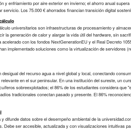
y enfriamiento por aire exterior en invierno; el ahorro anual supera l
r servicio. Los 75.000 € ahorrados financian transición digital sostenib
cálculo
álculo universitarios son infraestructuras de procesamiento y almac
 la generación de calor y alargar la vida útil del hardware, sin sacrif
ha acelerado con los fondos NextGenerationEU y el Real Decreto 1055
han implementado soluciones como la virtualización de servidores (r
ón desigual del recurso agua a nivel global y local, conectando cons
 relevante en el sur peninsular. En una institución del sureste, un cur
acuíferos sobreexplotados; el 86% de los estudiantes considera que "el
regadíos tradicionales conectan pasado y presente. El 86% reconocie
l
sa y difunde datos sobre el desempeño ambiental de la universidad.con
os. Debe ser accesible, actualizada y con visualizaciones intuitivas p