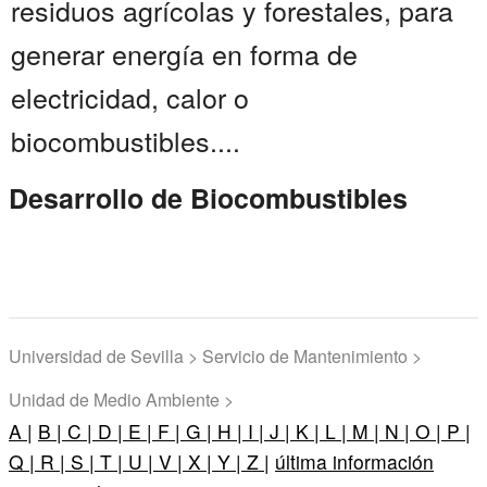
residuos agrícolas y forestales, para
generar energía en forma de
electricidad, calor o
biocombustibles....
Desarrollo de Biocombustibles
Universidad de Sevilla > Servicio de Mantenimiento >
Unidad de Medio Ambiente >
A |
B |
C |
D |
E |
F |
G |
H |
I |
J |
K |
L |
M |
N |
O |
P |
Q |
R |
S |
T |
U |
V |
X |
Y |
Z |
última información