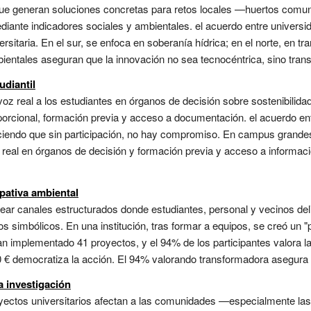
ue generan soluciones concretas para retos locales —huertos comuni
ante indicadores sociales y ambientales. el acuerdo entre universi
sitaria. En el sur, se enfoca en soberanía hídrica; en el norte, en tr
ientales aseguran que la innovación no sea tecnocéntrica, sino trans
udiantil
z real a los estudiantes en órganos de decisión sobre sostenibilid
orcional, formación previa y acceso a documentación. el acuerdo en
endo que sin participación, no hay compromiso. En campus grandes,
real en órganos de decisión y formación previa y acceso a informaci
pativa ambiental
ar canales estructurados donde estudiantes, personal y vecinos deli
sos simbólicos. En una institución, tras formar a equipos, se creó un 
an implementado 41 proyectos, y el 94% de los participantes valora 
0 € democratiza la acción. El 94% valorando transformadora asegura le
a investigación
oyectos universitarios afectan a las comunidades —especialmente la