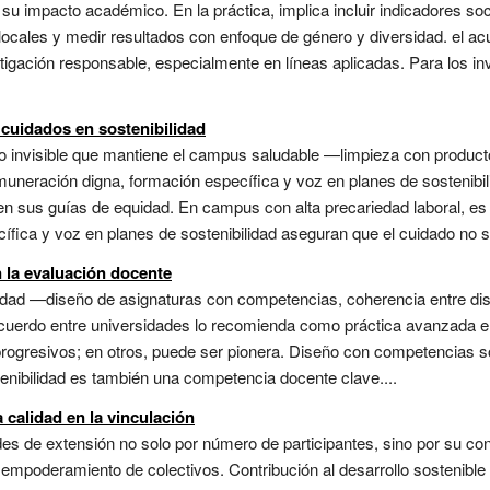
su impacto académico. En la práctica, implica incluir indicadores soci
 locales y medir resultados con enfoque de género y diversidad. el a
igación responsable, especialmente en líneas aplicadas. Para los in
 cuidados en sostenibilidad
o invisible que mantiene el campus saludable —limpieza con productos
neración digna, formación específica y voz en planes de sostenibili
sus guías de equidad. En campus con alta precariedad laboral, es c
ica y voz en planes de sostenibilidad aseguran que el cuidado no sea
n la evaluación docente
bilidad —diseño de asignaturas con competencias, coherencia entre d
l acuerdo entre universidades lo recomienda como práctica avanzada 
progresivos; en otros, puede ser pionera. Diseño con competencias s
enibilidad es también una competencia docente clave....
calidad en la vinculación
es de extensión no solo por número de participantes, sino por su cont
 empoderamiento de colectivos. Contribución al desarrollo sostenibl