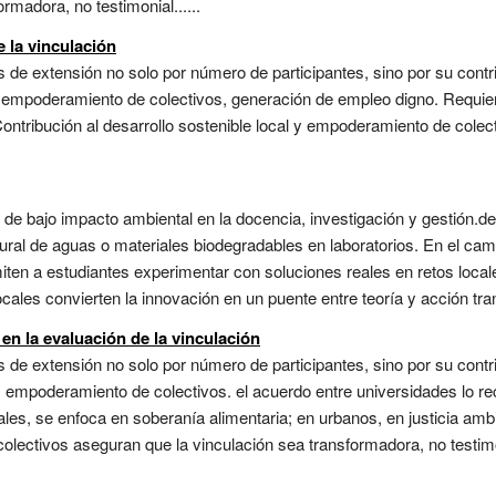
rmadora, no testimonial......
e la vinculación
 de extensión no solo por número de participantes, sino por su contri
, empoderamiento de colectivos, generación de empleo digno. Requie
. Contribución al desarrollo sostenible local y empoderamiento de cole
de bajo impacto ambiental en la docencia, investigación y gestión.de
ural de aguas o materiales biodegradables en laboratorios. En el ca
iten a estudiantes experimentar con soluciones reales en retos loca
ocales convierten la innovación en un puente entre teoría y acción tra
 en la evaluación de la vinculación
 de extensión no solo por número de participantes, sino por su contri
s, empoderamiento de colectivos. el acuerdo entre universidades lo 
es, se enfoca en soberanía alimentaria; en urbanos, en justicia ambie
olectivos aseguran que la vinculación sea transformadora, no testimon