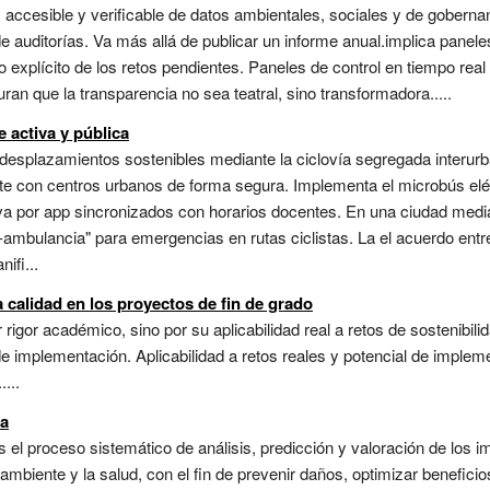
ra, accesible y verificable de datos ambientales, sociales y de gober
de auditorías. Va más allá de publicar un informe anual.implica panele
 explícito de los retos pendientes. Paneles de control en tiempo real
ran que la transparencia no sea teatral, sino transformadora.....
 activa y pública
splazamientos sostenibles mediante la ciclovía segregada interurba
te con centros urbanos de forma segura. Implementa el microbús elé
erva por app sincronizados con horarios docentes. En una ciudad med
ici-ambulancia" para emergencias en rutas ciclistas. La el acuerdo en
ifi...
calidad en los proyectos de fin de grado
rigor académico, sino por su aplicabilidad real a retos de sostenibil
l de implementación. Aplicabilidad a retos reales y potencial de impl
...
ia
es el proceso sistemático de análisis, predicción y valoración de los
ambiente y la salud, con el fin de prevenir daños, optimizar benefici