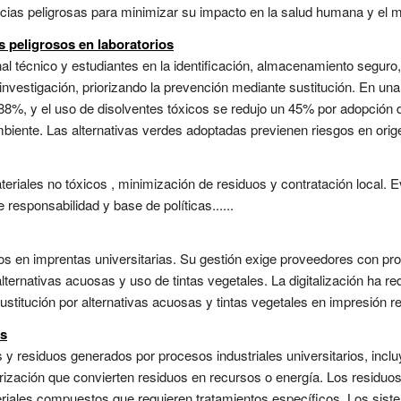
cias peligrosas para minimizar su impacto en la salud humana y el m
 peligrosos en laboratorios
al técnico y estudiantes en la identificación, almacenamiento seguro,
vestigación, priorizando la prevención mediante sustitución. En una in
 88%, y el uso de disolventes tóxicos se redujo un 45% por adopción 
biente. Las alternativas verdes adoptadas previenen riesgos en orige
eriales no tóxicos , minimización de residuos y contratación local. E
responsabilidad y base de políticas......
os en imprentas universitarias. Su gestión exige proveedores con pr
alternativas acuosas y uso de tintas vegetales. La digitalización ha 
Sustitución por alternativas acuosas y tintas vegetales en impresión re
es
 residuos generados por procesos industriales universitarios, incluye
rización que convierten residuos en recursos o energía. Los residuos 
teriales compuestos que requieren tratamientos específicos. Los siste