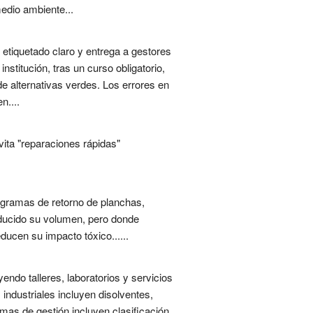
edio ambiente...
 etiquetado claro y entrega a gestores
stitución, tras un curso obligatorio,
de alternativas verdes. Los errores en
n....
vita "reparaciones rápidas"
ogramas de retorno de planchas,
reducido su volumen, pero donde
ducen su impacto tóxico......
ndo talleres, laboratorios y servicios
industriales incluyen disolventes,
mas de gestión incluyen clasificación