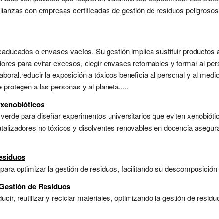
 alianzas con empresas certificadas de gestión de residuos peligrosos
ducados o envases vacíos. Su gestión implica sustituir productos a
dores para evitar excesos, elegir envases retornables y formar al per
boral.reducir la exposición a tóxicos beneficia al personal y al medio
 protegen a las personas y al planeta.....
 xenobióticos
 verde para diseñar experimentos universitarios que eviten xenobióti
atalizadores no tóxicos y disolventes renovables en docencia asegura
Residuos
 para optimizar la gestión de residuos, facilitando su descomposición
 Gestión de Residuos
cir, reutilizar y reciclar materiales, optimizando la gestión de resi