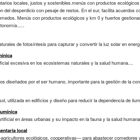
arios locales, justos y sostenibles.menús con productos ecológico
n del desperdicio con pesaje de restos. En el sur, facilita acuerdos co
medos. Menús con productos ecológicos y km 0 y huertos gestionado
tonomía......
urales de fotosíntesis para capturar y convertir la luz solar en energí
mínica
ificial excesiva en los ecosistemas naturales y la salud humana....
vos diseñados por el ser humano, importante para la gestión de la con
l, utilizada en edificios y diseño para reducir la dependencia de ilumina
Lumínica
tificial en áreas urbanas y su impacto en la fauna y la salud humana.
entaria local
gricultores ecológicos, cooperativas— para abastecer comedores y 