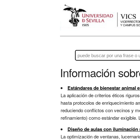
Información sob
Estándares de bienestar animal 
La aplicación de criterios éticos rigur
hasta protocolos de enriquecimiento ambi
reduciendo conflictos con vecinos y me
refinamiento) como estándar exigible. La
Diseño de aulas con iluminación 
La optimización de ventanas, lucernar