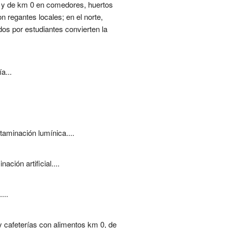
s y de km 0 en comedores, huertos
n regantes locales; en el norte,
s por estudiantes convierten la
a...
taminación lumínica....
ción artificial....
...
cafeterías con alimentos km 0, de