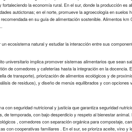
y fortaleciendo la economía rural. En el sur, donde la producción es
riedades autóctonas; en el norte, promueve la agroecología en suelos
a recomendada en su guía de alimentación sostenible. Alimentos km 0
..
un ecosistema natural y estudiar la interacción entre sus componente
to universitario implica promover sistemas alimentarios que sean sal
ión de comedores y cafeterías hasta la integración en la docencia. 
lla de transporte), priorización de alimentos ecológicos y de proximi
nálisis de residuos), y diseño de menús equilibrados y con opciones
 con seguridad nutricional y justicia que garantiza seguridad nutriciona
es, de temporada, con bajo desperdicio y respeto al bienestar animal.
ógicos , comedores con separación orgánica para compostaje, campa
nzas con cooperativas familiares . En el sur, se prioriza aceite, vino y