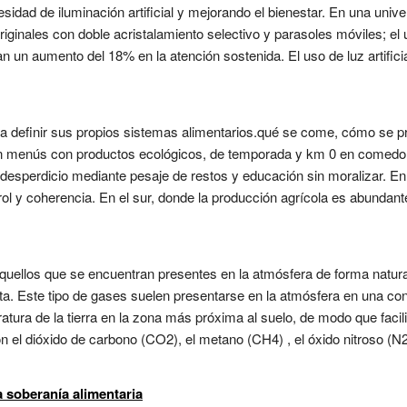
idad de iluminación artificial y mejorando el bienestar. En una univer
riginales con doble acristalamiento selectivo y parasoles móviles; el u
an un aumento del 18% en la atención sostenida. El uso de luz artific
 a definir sus propios sistemas alimentarios.qué se come, cómo se 
e en menús con productos ecológicos, de temporada y km 0 en comedo
l desperdicio mediante pesaje de restos y educación sin moralizar. E
ol y coherencia. En el sur, donde la producción agrícola es abundante
uellos que se encuentran presentes en la atmósfera de forma natural 
a. Este tipo de gases suelen presentarse en la atmósfera en una conc
tura de la tierra en la zona más próxima al suelo, de modo que facili
 el dióxido de carbono (CO2), el metano (CH4) , el óxido nitroso (N2
 soberanía alimentaria