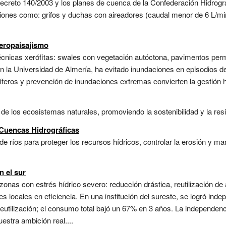
Decreto 140/2003 y los planes de cuenca de la Confederación Hidrográ
iones como: grifos y duchas con aireadores (caudal menor de 6 L/min
xeropaisajismo
cnicas xerófitas: swales con vegetación autóctona, pavimentos perme
. En la Universidad de Almería, ha evitado inundaciones en episodios 
feros y prevención de inundaciones extremas convierten la gestión híd
de los ecosistemas naturales, promoviendo la sostenibilidad y la resil
 Cuencas Hidrográficas
de ríos para proteger los recursos hídricos, controlar la erosión y m
n el sur
zonas con estrés hídrico severo: reducción drástica, reutilización de
es locales en eficiencia. En una institución del sureste, se logró inde
eutilización; el consumo total bajó un 67% en 3 años. La independenci
stra ambición real....