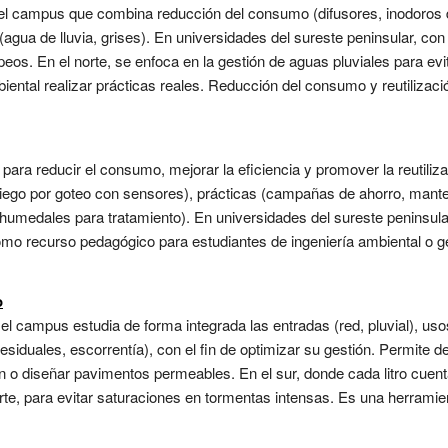
n el campus que combina reducción del consumo (difusores, inodoros d
agua de lluvia, grises). En universidades del sureste peninsular, con a
peos. En el norte, se enfoca en la gestión de aguas pluviales para ev
biental realizar prácticas reales. Reducción del consumo y reutilizac
para reducir el consumo, mejorar la eficiencia y promover la reutiliza
riego por goteo con sensores), prácticas (campañas de ahorro, mante
 humedales para tratamiento). En universidades del sureste peninsular
omo recurso pedagógico para estudiantes de ingeniería ambiental o ge
o
n el campus estudia de forma integrada las entradas (red, pluvial), uso
esiduales, escorrentía), con el fin de optimizar su gestión. Permite d
n o diseñar pavimentos permeables. En el sur, donde cada litro cuenta
norte, para evitar saturaciones en tormentas intensas. Es una herrami