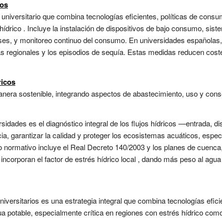
cos
 universitario que combina tecnologías eficientes, políticas de con
 hídrico . Incluye la instalación de dispositivos de bajo consumo, sis
rises, y monitoreo continuo del consumo. En universidades españolas, 
cas regionales y los episodios de sequía. Estas medidas reducen coste
ricos
anera sostenible, integrando aspectos de abastecimiento, uso y conse
sidades es el diagnóstico integral de los flujos hídricos —entrada, di
ia, garantizar la calidad y proteger los ecosistemas acuáticos, espec
normativo incluye el Real Decreto 140/2003 y los planes de cuenca,
 incorporan el factor de estrés hídrico local , dando más peso al ag
ersitarios es una estrategia integral que combina tecnologías eficie
ua potable, especialmente crítica en regiones con estrés hídrico com