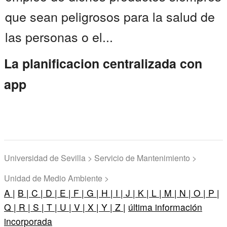
que sean peligrosos para la salud de
las personas o el...
La planificacion centralizada con
app
Universidad de Sevilla > Servicio de Mantenimiento >
Unidad de Medio Ambiente >
A |
B |
C |
D |
E |
F |
G |
H |
I |
J |
K |
L |
M |
N |
O |
P |
Q |
R |
S |
T |
U |
V |
X |
Y |
Z |
última información
incorporada