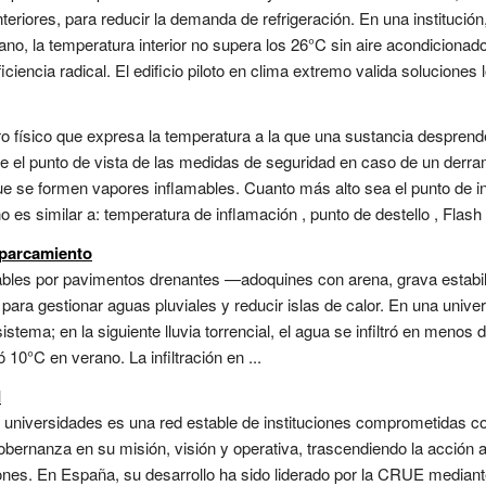
nteriores, para reducir la demanda de refrigeración. En una institución
rano, la temperatura interior no supera los 26°C sin aire acondicionad
ciencia radical. El edificio piloto en clima extremo valida soluciones l
ro físico que expresa la temperatura a la que una sustancia despren
e el punto de vista de las medidas de seguridad en caso de un derra
que se formen vapores inflamables. Cuanto más alto sea el punto de 
o es similar a: temperatura de inflamación , punto de destello , Flash p
aparcamiento
eables por pavimentos drenantes —adoquines con arena, grava esta
 para gestionar aguas pluviales y reducir islas de calor. En una unive
sistema; en la siguiente lluvia torrencial, el agua se infiltró en meno
10°C en verano. La infiltración en ...
d
n universidades es una red estable de instituciones comprometidas co
gobernanza en su misión, visión y operativa, trascendiendo la acción 
nes. En España, su desarrollo ha sido liderado por la CRUE median