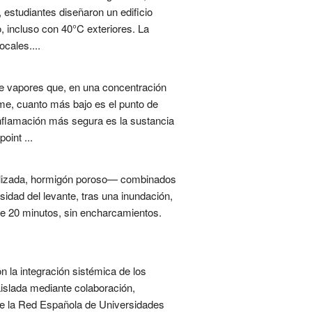
, estudiantes diseñaron un edificio
o, incluso con 40°C exteriores. La
ocales....
de vapores que, en una concentración
me, cuanto más bajo es el punto de
inflamación más segura es la sustancia
oint ...
bilizada, hormigón poroso— combinados
rsidad del levante, tras una inundación,
s de 20 minutos, sin encharcamientos.
n la integración sistémica de los
aislada mediante colaboración,
te la Red Española de Universidades