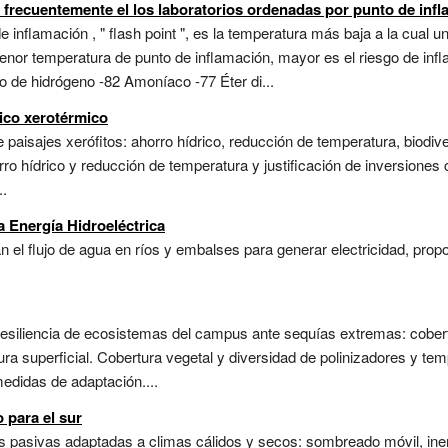
s frecuentemente el los laboratorios ordenadas por punto de inf
e inflamación , " flash point ", es la temperatura más baja a la cual
menor temperatura de punto de inflamación, mayor es el riesgo de inf
o de hidrógeno -82 Amoníaco -77 Éter di...
tico xerotérmico
paisajes xerófitos: ahorro hídrico, reducción de temperatura, biodiv
orro hídrico y reducción de temperatura y justificación de inversione
..
a Energía Hidroeléctrica
 el flujo de agua en ríos y embalses para generar electricidad, prop
 resiliencia de ecosistemas del campus ante sequías extremas: cober
ra superficial. Cobertura vegetal y diversidad de polinizadores y te
medidas de adaptación....
 para el sur
s pasivas adaptadas a climas cálidos y secos: sombreado móvil, ine