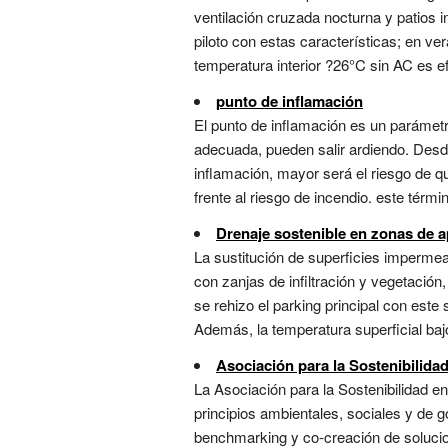
ventilación cruzada nocturna y patios i
piloto con estas características; en ve
temperatura interior ?26°C sin AC es efi
punto de inflamación
El punto de inflamación es un parámet
adecuada, pueden salir ardiendo. Desd
inflamación, mayor será el riesgo de 
frente al riesgo de incendio. este términ
Drenaje sostenible en zonas de 
La sustitución de superficies imperm
con zanjas de infiltración y vegetación,
se rehizo el parking principal con este 
Además, la temperatura superficial bajó 
Asociación para la Sostenibilida
La Asociación para la Sostenibilidad e
principios ambientales, sociales y de 
benchmarking y co-creación de solucio