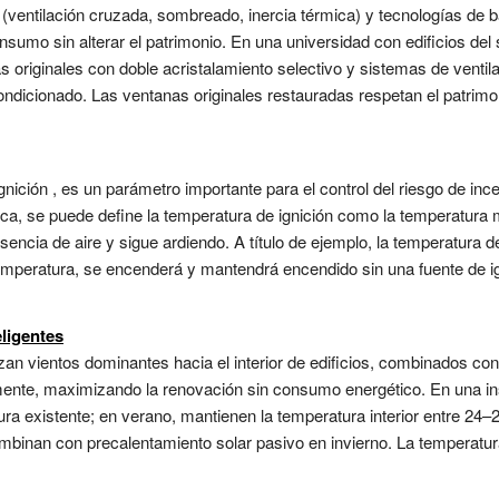
ventilación cruzada, sombreado, inercia térmica) y tecnologías de b
onsumo sin alterar el patrimonio. En una universidad con edificios del 
originales con doble acristalamiento selectivo y sistemas de ventilac
acondicionado. Las ventanas originales restauradas respetan el patrim
gnición , es un parámetro importante para el control del riesgo de in
ca, se puede define la temperatura de ignición como la temperatura 
encia de aire y sigue ardiendo. A título de ejemplo, la temperatura de 
temperatura, se encenderá y mantendrá encendido sin una fuente de i
eligentes
izan vientos dominantes hacia el interior de edificios, combinados 
nte, maximizando la renovación sin consumo energético. En una insti
ctura existente; en verano, mantienen la temperatura interior entre 24–
ombinan con precalentamiento solar pasivo en invierno. La temperatur