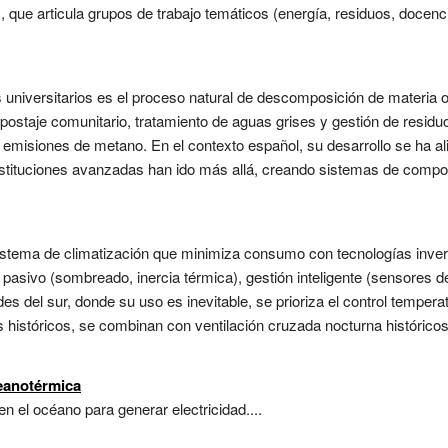
), que articula grupos de trabajo temáticos (energía, residuos, docen
universitarios es el proceso natural de descomposición de materia
postaje comunitario, tratamiento de aguas grises y gestión de residu
 emisiones de metano. En el contexto español, su desarrollo se ha a
nstituciones avanzadas han ido más allá, creando sistemas de compos
sistema de climatización que minimiza consumo con tecnologías inver
ño pasivo (sombreado, inercia térmica), gestión inteligente (sensores 
s del sur, donde su uso es inevitable, se prioriza el control temperat
istóricos, se combinan con ventilación cruzada nocturna históricos .
eanotérmica
n el océano para generar electricidad....