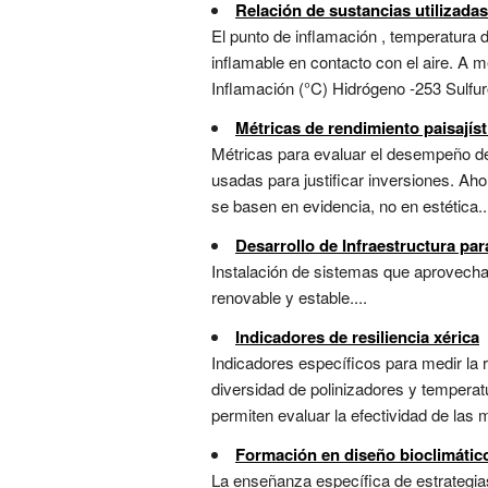
Relación de sustancias utilizada
El punto de inflamación , temperatura d
inflamable en contacto con el aire. A 
Inflamación (°C) Hidrógeno -253 Sulfur
Métricas de rendimiento paisajís
Métricas para evaluar el desempeño de 
usadas para justificar inversiones. Ah
se basen en evidencia, no en estética..
Desarrollo de Infraestructura par
Instalación de sistemas que aprovechan
renovable y estable....
Indicadores de resiliencia xérica
Indicadores específicos para medir la
diversidad de polinizadores y temperatu
permiten evaluar la efectividad de las 
Formación en diseño bioclimático
La enseñanza específica de estrategia