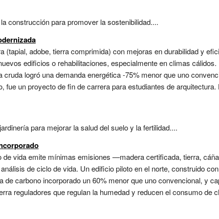
 la construcción para promover la sostenibilidad....
odernizada
a (tapial, adobe, tierra comprimida) con mejoras en durabilidad y efici
uevos edificios o rehabilitaciones, especialmente en climas cálidos. 
ra cruda logró una demanda energética -75% menor que uno convencio
, fue un proyecto de fin de carrera para estudiantes de arquitectur
rdinería para mejorar la salud del suelo y la fertilidad....
incorporado
clo de vida emite mínimas emisiones —madera certificada, tierra, c
análisis de ciclo de vida. Un edificio piloto en el norte, construido c
lla de carbono incorporado un 60% menor que uno convencional, y ca
 tierra reguladores que regulan la humedad y reducen el consumo de cl