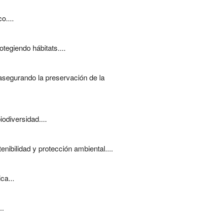
o....
tegiendo hábitats....
 asegurando la preservación de la
odiversidad....
nibilidad y protección ambiental....
ca...
..