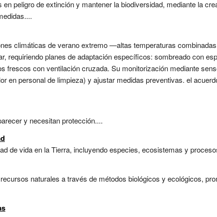
s en peligro de extinción y mantener la biodiversidad, mediante la c
medidas....
ciones climáticas de verano extremo —altas temperaturas combinada
ar, requiriendo planes de adaptación específicos: sombreado con es
gios frescos con ventilación cruzada. Su monitorización mediante sens
lor en personal de limpieza) y ajustar medidas preventivas. el acuerd
recer y necesitan protección....
ad
ad de vida en la Tierra, incluyendo especies, ecosistemas y procesos
 recursos naturales a través de métodos biológicos y ecológicos, pr
as