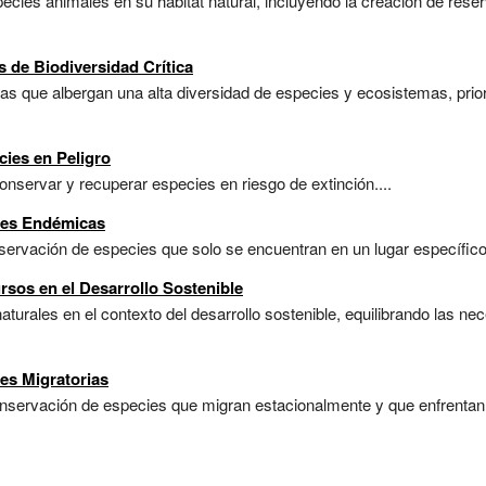
cies animales en su hábitat natural, incluyendo la creación de reser
s de Biodiversidad Crítica
as que albergan una alta diversidad de especies y ecosistemas, prio
cies en Peligro
nservar y recuperar especies en riesgo de extinción....
ies Endémicas
rvación de especies que solo se encuentran en un lugar específico y
rsos en el Desarrollo Sostenible
turales en el contexto del desarrollo sostenible, equilibrando las n
es Migratorias
nservación de especies que migran estacionalmente y que enfrentan 