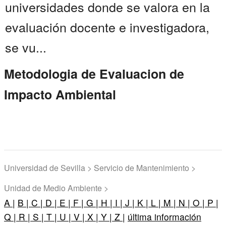
universidades donde se valora en la
evaluación docente e investigadora,
se vu...
Metodologia de Evaluacion de
Impacto Ambiental
Universidad de Sevilla > Servicio de Mantenimiento >
Unidad de Medio Ambiente >
A |
B |
C |
D |
E |
F |
G |
H |
I |
J |
K |
L |
M |
N |
O |
P |
Q |
R |
S |
T |
U |
V |
X |
Y |
Z |
última información