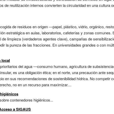
ros de reutilización internos convierten la circularidad en una cultura 
cogida de residuos en origen —papel, plástico, vidrio, orgánico, re
ción estratégica en aulas, laboratorios, cafeterías y zonas comunes.
al de limpieza (verdaderos agentes clave), campañas de sensibilizaci
medir la pureza de las fracciones. En universidades grandes o con múl
 local
rioritarios del agua —consumo humano, agricultura de subsistencia—
insular, es una obligación ética; en el norte, una precaución ante seq
io en sus recomendaciones de sostenibilidad hídrica. No competir co
erecho, no en un recurso para maximizar....
higiénicos
 sobre contenedores higiénicos...
. Acceso a SIGAUS