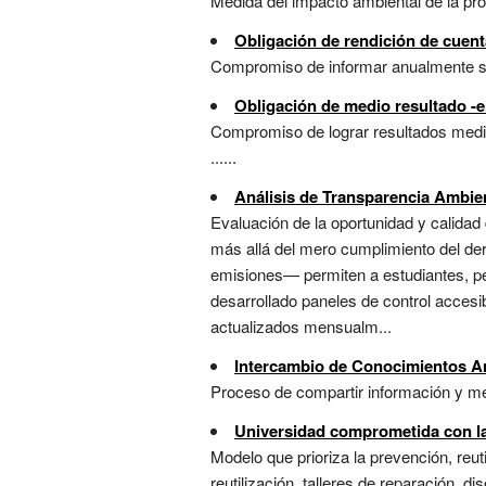
Medida del impacto ambiental de la pro
Obligación de rendición de cuen
Compromiso de informar anualmente sobr
Obligación de medio resultado -e
Compromiso de lograr resultados medib
......
Análisis de Transparencia Ambie
Evaluación de la oportunidad y calidad
más allá del mero cumplimiento del de
emisiones— permiten a estudiantes, pe
desarrollado paneles de control accesib
actualizados mensualm...
Intercambio de Conocimientos A
Proceso de compartir información y mej
Universidad comprometida con la
Modelo que prioriza la prevención, reuti
reutilización, talleres de reparación, 