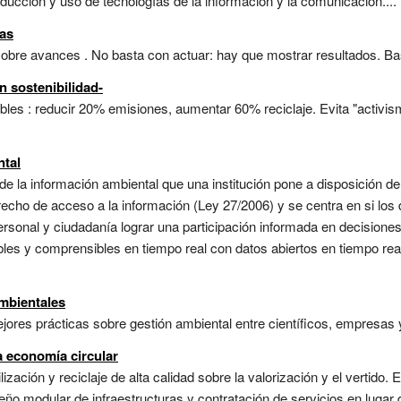
ducción y uso de tecnologías de la información y la comunicación....
tas
e avances . No basta con actuar: hay que mostrar resultados. Base de
n sostenibilidad-
les : reducir 20% emisiones, aumentar 60% reciclaje. Evita "activis
ntal
 de la información ambiental que una institución pone a disposición 
recho de acceso a la información (Ley 27/2006) y se centra en si lo
rsonal y ciudadanía lograr una participación informada en decisione
les y comprensibles en tiempo real con datos abiertos en tiempo real 
mbientales
ores prácticas sobre gestión ambiental entre científicos, empresas 
 economía circular
lización y reciclaje de alta calidad sobre la valorización y el vertido
diseño modular de infraestructuras y contratación de servicios en luga