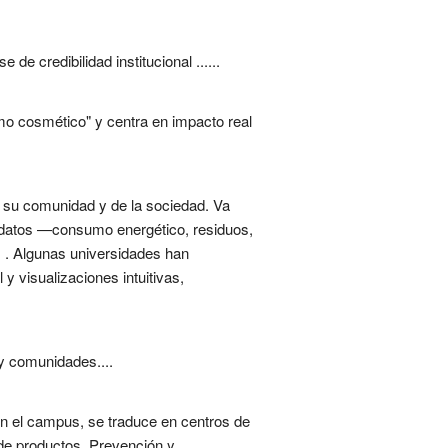
 credibilidad institucional ......
mo cosmético" y centra en impacto real
de su comunidad y de la sociedad. Va
s datos —consumo energético, residuos,
s . Algunas universidades han
y visualizaciones intuitivas,
y comunidades....
. En el campus, se traduce en centros de
r de productos. Prevención y