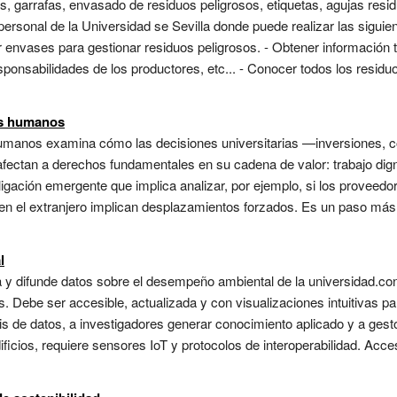
s, garrafas, envasado de residuos peligrosos, etiquetas, agujas res
personal de la Universidad se Sevilla donde puede realizar las siguie
ar envases para gestionar residuos peligrosos. - Obtener información
sponsabilidades de los productores, etc... - Conocer todos los resid
os humanos
humanos examina cómo las decisiones universitarias —inversiones, 
ectan a derechos fundamentales en su cadena de valor: trabajo digno
ligación emergente que implica analizar, por ejemplo, si los proveedo
 en el extranjero implican desplazamientos forzados. Es un paso más a
l
sa y difunde datos sobre el desempeño ambiental de la universidad.con
os. Debe ser accesible, actualizada y con visualizaciones intuitivas p
isis de datos, a investigadores generar conocimiento aplicado y a ge
icios, requiere sensores IoT y protocolos de interoperabilidad. Accesi