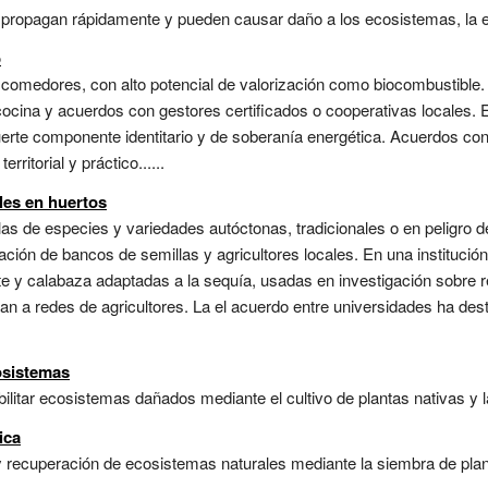
 propagan rápidamente y pueden causar daño a los ecosistemas, la 
o
comedores, con alto potencial de valorización como biocombustible.
cocina y acuerdos con gestores certificados o cooperativas locales. 
 fuerte componente identitario y de soberanía energética. Acuerdos co
ritorial y práctico......
les en huertos
llas de especies y variedades autóctonas, tradicionales o en peligro d
ión de bancos de semillas y agricultores locales. En una institución
 y calabaza adaptadas a la sequía, usadas en investigación sobre re
n a redes de agricultores. La el acuerdo entre universidades ha des
osistemas
litar ecosistemas dañados mediante el cultivo de plantas nativas y la
ica
 recuperación de ecosistemas naturales mediante la siembra de planta