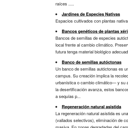
raíces .....
Jardines de Especies Nativas
Espacios cultivados con plantas nativa
Bancos genéticos de plantas xér
Bancos de semillas de especies autócto
local frente al cambio climático. Prese
futura tenga material biológico adecuado
Banco de semillas autóctonas
Un banco de semillas autóctonas es un 
campus. Su creación implica la recole
urbanística o cambio climático— y su 
la desertificación avanza, estos banco
a sequías p...
Regeneración natural asistida
La regeneración natural asistida es un
(vallados selectivos), eliminación de 
masiva. En zonas degradadas del campu