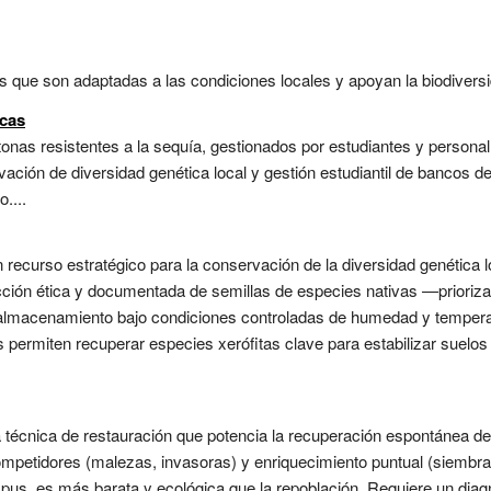
s que son adaptadas a las condiciones locales y apoyan la biodiversid
icas
nas resistentes a la sequía, gestionados por estudiantes y personal 
rvación de diversidad genética local y gestión estudiantil de bancos 
....
recurso estratégico para la conservación de la diversidad genética lo
cción ética y documentada de semillas de especies nativas —prioriza
almacenamiento bajo condiciones controladas de humedad y temperat
s permiten recuperar especies xerófitas clave para estabilizar suelos
a técnica de restauración que potencia la recuperación espontánea d
competidores (malezas, invasoras) y enriquecimiento puntual (siembra
s, es más barata y ecológica que la repoblación. Requiere un diagn