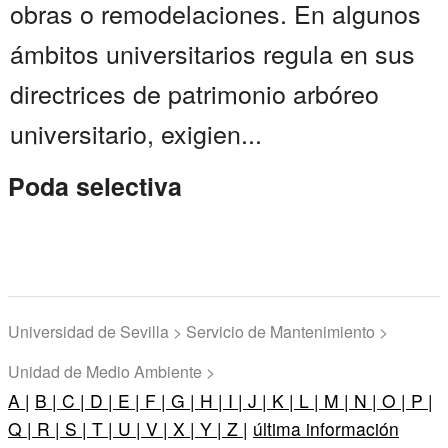
obras o remodelaciones. En algunos
ámbitos universitarios regula en sus
directrices de patrimonio arbóreo
universitario, exigien...
Poda selectiva
Universidad de Sevilla > Servicio de Mantenimiento >
Unidad de Medio Ambiente >
A |
B |
C |
D |
E |
F |
G |
H |
I |
J |
K |
L |
M |
N |
O |
P |
Q |
R |
S |
T |
U |
V |
X |
Y |
Z |
última información