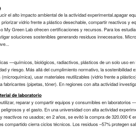
s
cir el alto impacto ambiental de la actividad experimental.apagar e
 priorizar vidrio frente a plástico desechable, compartir reactivos y
o My Green Lab ofrecen certificaciones y recursos. Para los estudian
estigar soluciones sostenibles generando residuos innecesarios. Mic
ve...
ficas —químicos, biológicos, radiactivos, plásticos de un solo uso e
ad y riesgo. Más allá del cumplimiento normativo, la sostenibilidad e
microquímica), usar materiales reutilizables (vidrio frente a plástico
abricantes (pipetas, tóner). En regiones con alta actividad investigad
erial de laboratorio
tilizar, reparar y compartir equipos y consumibles en laboratorios 
peligrosos y el gasto. En una universidad con alta actividad experim
 y reactivos no usados; en 2 años, se evitó la compra de 320.000 € e
s compartido cierra ciclos técnicos. Los residuos –57% protegen sal