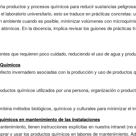
eña productos y procesos químicos para reducir sustancias peligrosas 
el laboratorio universitario, esto se traduce en prácticas concretas:
ión ambiente cuando es posible, minimizar volúmenes con microquímica 
s atómicos. En la docencia, implica revisar los guiones de práctica
entes que requieren poco cuidado, reduciendo el uso de agua y produ
 Químicos
fecto invernadero asociadas con la producción y uso de productos q
oductos químicos utilizados por una persona, organización o producto
bina métodos biológicos, químicos y culturales para minimizar el im
químicos en mantenimiento de las instalaciones
tenimiento, tienen instrucciones explícitas en nuestra intranet (no a
omprar y usar los productos químicos en labores de mantenimiento. 