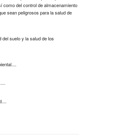
así como del control de almacenamiento
ue sean peligrosos para la salud de
 del suelo y la salud de los
ental....
...
....