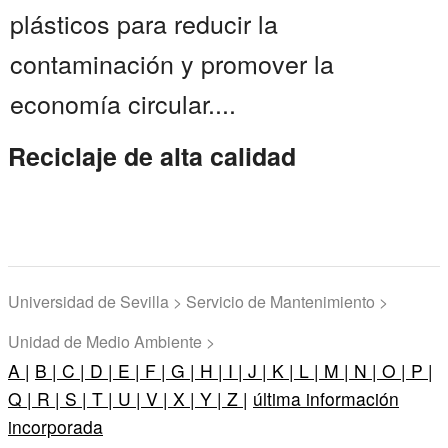
plásticos para reducir la
contaminación y promover la
economía circular....
Reciclaje de alta calidad
Universidad de Sevilla > Servicio de Mantenimiento >
Unidad de Medio Ambiente >
A |
B |
C |
D |
E |
F |
G |
H |
I |
J |
K |
L |
M |
N |
O |
P |
Q |
R |
S |
T |
U |
V |
X |
Y |
Z |
última información
incorporada