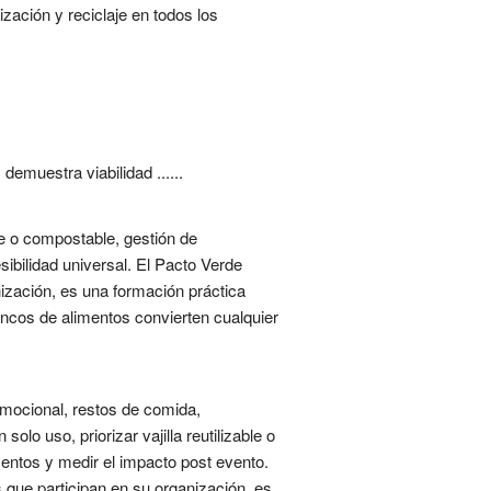
zación y reciclaje en todos los
demuestra viabilidad ......
ble o compostable, gestión de
ibilidad universal. El Pacto Verde
ización, es una formación práctica
ncos de alimentos convierten cualquier
romocional, restos de comida,
olo uso, priorizar vajilla reutilizable o
entos y medir el impacto post evento.
 que participan en su organización, es