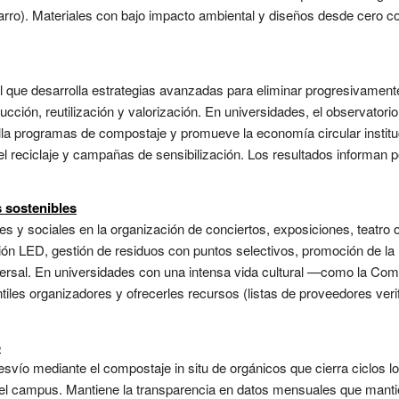
arro). Materiales con bajo impacto ambiental y diseños desde cero co
l que desarrolla estrategias avanzadas para eliminar progresivament
ción, reutilización y valorización. En universidades, el observatorio a
lla programas de compostaje y promueve la economía circular institu
el reciclaje y campañas de sensibilización. Los resultados informan p
 sostenibles
les y sociales en la organización de conciertos, exposiciones, teatro
ción LED, gestión de residuos con puntos selectivos, promoción de la 
niversal. En universidades con una intensa vida cultural —como la C
tiles organizadores y ofrecerles recursos (listas de proveedores verif
o
ío mediante el compostaje in situ de orgánicos que cierra ciclos lo
l campus. Mantiene la transparencia en datos mensuales que mantien