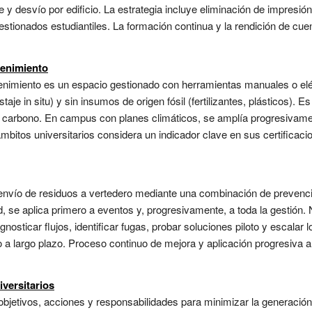
e y desvío por edificio. La estrategia incluye eliminación de impresión 
stionados estudiantiles. La formación continua y la rendición de cuen
tenimiento
nimiento es un espacio gestionado con herramientas manuales o elé
aje in situ) y sin insumos de origen fósil (fertilizantes, plásticos).
de carbono. En campus con planes climáticos, se amplía progresivame
mbitos universitarios considera un indicador clave en sus certifica
nvío de residuos a vertedero mediante una combinación de prevención,
, se aplica primero a eventos y, progresivamente, a toda la gestión.
nosticar flujos, identificar fugas, probar soluciones piloto y escalar 
 a largo plazo. Proceso continuo de mejora y aplicación progresiva a 
iversitarios
bjetivos, acciones y responsabilidades para minimizar la generació