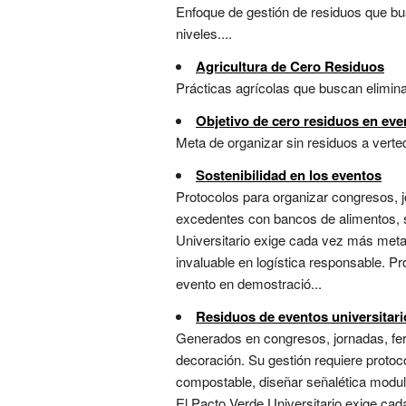
Enfoque de gestión de residuos que busc
niveles....
Agricultura de Cero Residuos
Prácticas agrícolas que buscan eliminar
Objetivo de cero residuos en eve
Meta de organizar sin residuos a vertede
Sostenibilidad en los eventos
Protocolos para organizar congresos, jo
excedentes con bancos de alimentos, se
Universitario exige cada vez más metas
invaluable en logística responsable. 
evento en demostració...
Residuos de eventos universitari
Generados en congresos, jornadas, feria
decoración. Su gestión requiere protocol
compostable, diseñar señalética modula
El Pacto Verde Universitario exige cad