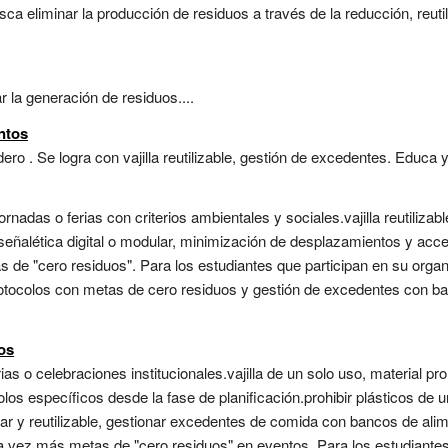
a eliminar la producción de residuos a través de la reducción, reutili
 la generación de residuos....
ntos
ro . Se logra con vajilla reutilizable, gestión de excedentes. Educa y 
rnadas o ferias con criterios ambientales y sociales.vajilla reutiliza
ñalética digital o modular, minimización de desplazamientos y acces
 de "cero residuos". Para los estudiantes que participan en su organ
Protocolos con metas de cero residuos y gestión de excedentes con ba
os
s o celebraciones institucionales.vajilla de un solo uso, material p
os específicos desde la fase de planificación.prohibir plásticos de un s
r y reutilizable, gestionar excedentes de comida con bancos de alim
a vez más metas de "cero residuos" en eventos. Para los estudiantes