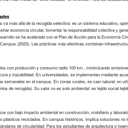
dades
 va más allá de la recogida selectiva: es un sistema educativo, operat
eñar economía circular, fomentar la responsabilidad colectiva y gene
sarrollo se ha acelerado con el Plan de Acción para la Economía Circu
 Campus (2023). Las prácticas más efectivas combinan infraestructu
llos con producción y consumo radio 100 km , minimizando emisiones 
cura y trazabilidad. En universidades, se implementan mediante acue
ias semanales en el campus. En zonas rurales, es casi natural; en urba
tos de recogida). Su valor no es solo ambiental: es tejido social tej
ursos con bajo impacto ambiental en construcción, mobiliario y labora
plásticos reciclados. En campus históricos, implica soluciones no i
ndares de circularidad. Para los estudiantes de arquitectura o inge