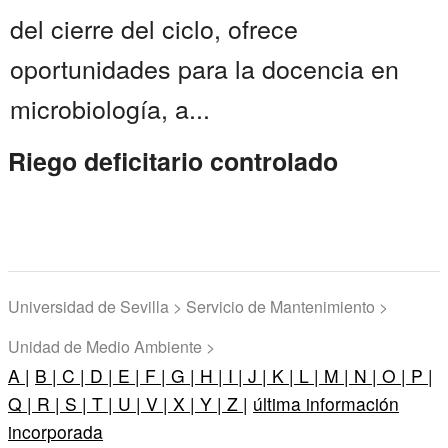
del cierre del ciclo, ofrece
oportunidades para la docencia en
microbiología, a...
Riego deficitario controlado
Universidad de Sevilla > Servicio de Mantenimiento >
Unidad de Medio Ambiente >
A |
B |
C |
D |
E |
F |
G |
H |
I |
J |
K |
L |
M |
N |
O |
P |
Q |
R |
S |
T |
U |
V |
X |
Y |
Z |
última información
incorporada