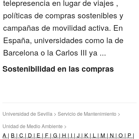
telepresencia en lugar de viajes ,
políticas de compras sostenibles y
campañas de movilidad activa. En
España, universidades como la de
Barcelona o la Carlos III ya ...
Sostenibilidad en las compras
Universidad de Sevilla > Servicio de Mantenimiento >
Unidad de Medio Ambiente >
A |
B |
C |
D |
E |
F |
G |
H |
I |
J |
K |
L |
M |
N |
O |
P |