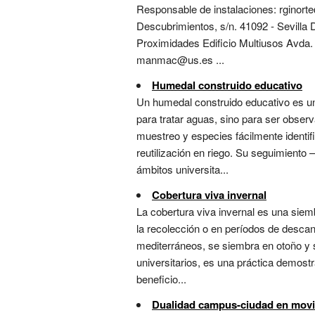
Responsable de instalaciones: rginort
Descubrimientos, s/n. 41092 - Sevil
Proximidades Edificio Multiusos Avda
manmac@us.es ...
Humedal construido educativo
Un humedal construido educativo es una
para tratar aguas, sino para ser obser
muestreo y especies fácilmente identif
reutilización en riego. Su seguimiento 
ámbitos universita...
Cobertura viva invernal
La cobertura viva invernal es una sie
la recolección o en períodos de descans
mediterráneos, se siembra en otoño y 
universitarios, es una práctica demostr
beneficio...
Dualidad campus-ciudad en movi