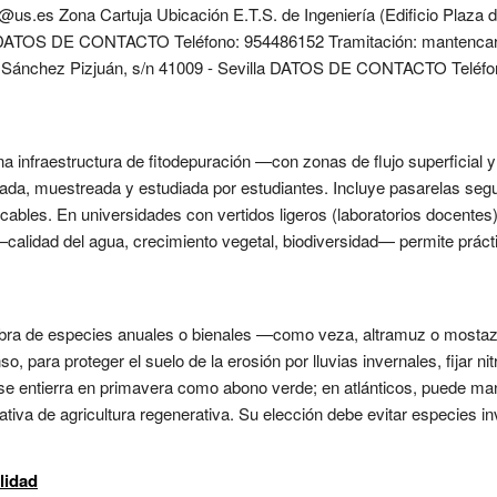
e@us.es Zona Cartuja Ubicación E.T.S. de Ingeniería (Edificio Plaza
la DATOS DE CONTACTO Teléfono: 954486152 Tramitación: mantenca
. Sánchez Pizjuán, s/n 41009 - Sevilla DATOS DE CONTACTO Teléfo
 infraestructura de fitodepuración —con zonas de flujo superficial 
vada, muestreada y estudiada por estudiantes. Incluye pasarelas segu
icables. En universidades con vertidos ligeros (laboratorios docentes
—calidad del agua, crecimiento vegetal, biodiversidad— permite prácti
mbra de especies anuales o bienales —como veza, altramuz o mostaz
o, para proteger el suelo de la erosión por lluvias invernales, fijar 
se entierra en primavera como abono verde; en atlánticos, puede man
ativa de agricultura regenerativa. Su elección debe evitar especies in
lidad