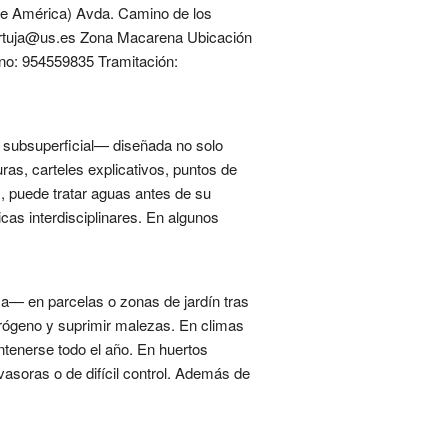
 de América) Avda. Camino de los
rtuja@us.es Zona Macarena Ubicación
no: 954559835 Tramitación:
y subsuperficial— diseñada no solo
ras, carteles explicativos, puntos de
), puede tratar aguas antes de su
cas interdisciplinares. En algunos
a— en parcelas o zonas de jardín tras
nitrógeno y suprimir malezas. En climas
tenerse todo el año. En huertos
vasoras o de difícil control. Además de