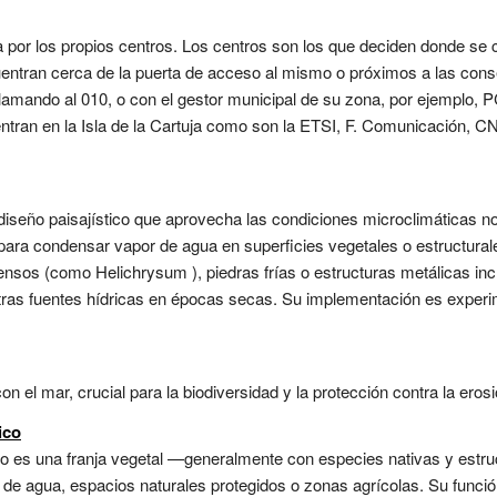
za por los propios centros. Los centros son los que deciden donde se 
entran cerca de la puerta de acceso al mismo o próximos a las conse
mando al 010, o con el gestor municipal de su zona, por ejemplo, PC
uentran en la Isla de la Cartuja como son la ETSI, F. Comunicació
diseño paisajístico que aprovecha las condiciones microclimáticas
ara condensar vapor de agua en superficies vegetales o estructurale
nsos (como Helichrysum ), piedras frías o estructuras metálicas inc
ras fuentes hídricas en épocas secas. Su implementación es experim
on el mar, crucial para la biodiversidad y la protección contra la erosi
ico
o es una franja vegetal —generalmente con especies nativas y estru
e agua, espacios naturales protegidos o zonas agrícolas. Su función 