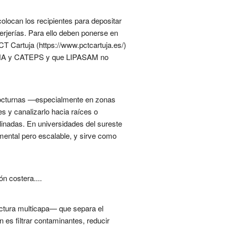
colocan los recipientes para depositar
rjerías. Para ello deben ponerse en
T Cartuja (https://www.pctcartuja.es/)
n, CNA y CATEPS y que LIPASAM no
 nocturnas —especialmente en zonas
s y canalizarlo hacia raíces o
linadas. En universidades del sureste
ental pero escalable, y sirve como
ón costera....
ctura multicapa— que separa el
es filtrar contaminantes, reducir