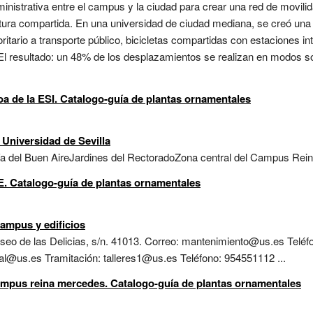
ministrativa entre el campus y la ciudad para crear una red de movilida
uctura compartida. En una universidad de ciudad mediana, se creó un
itario a transporte público, bicicletas compartidas con estaciones in
 El resultado: un 48% de los desplazamientos se realizan en modos s
ioa de la ESI. Catalogo-guía de plantas ornamentales
 Universidad de Sevilla
ía del Buen AireJardines del RectoradoZona central del Campus Rei
E. Catalogo-guía de plantas ornamentales
campus y edificios
 Paseo de las Delicias, s/n. 41013. Correo: mantenimiento@us.es Tel
ral@us.es Tramitación: talleres1@us.es Teléfono: 954551112 ...
campus reina mercedes. Catalogo-guía de plantas ornamentales