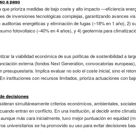
so a paso
a que prioriza medidas de bajo coste y alto impacto —eficiencia ener
 de inversiones tecnológicas complejas, garantizando avances visi
1) auditorías energéticas y eliminación de fugas (–18% en 1 año), 2) s
umo fotovoltaico (–40% en 4 años), y 4) geotermia para climatizaci
tizar la viabilidad económica de sus políticas de sostenibilidad a la
nanciación externa (fondos Next Generation, convocatorias europeas),
presupuestaria. Implica evaluar no solo el coste inicial, sino el reto
En instituciones con recursos limitados, prioriza actuaciones con bajo 
 de decisiones
sideran simultáneamente criterios económicos, ambientales, sociales 
uando entran en conflicto. En una institución, al decidir entre climat
, aunque más cara inicialmente, tuvo mejor puntuación en equidad (me
ros universitarios se ha promovido su uso para evitar decisiones ba