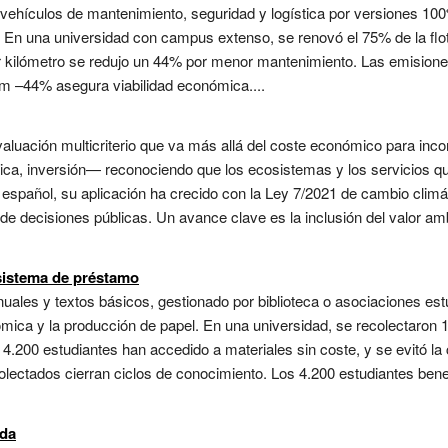
de vehículos de mantenimiento, seguridad y logística por versiones 10
s. En una universidad con campus extenso, se renovó el 75% de la flo
or kilómetro se redujo un 44% por menor mantenimiento. Las emisione
km –44% asegura viabilidad económica....
valuación multicriterio que va más allá del coste económico para incor
tica, inversión— reconociendo que los ecosistemas y los servicios qu
o español, su aplicación ha crecido con la Ley 7/2021 de cambio climá
e decisiones públicas. Un avance clave es la inclusión del valor amb
 sistema de préstamo
les y textos básicos, gestionado por biblioteca o asociaciones estu
ómica y la producción de papel. En una universidad, se recolectaron
e 4.200 estudiantes han accedido a materiales sin coste, y se evitó l
colectados cierran ciclos de conocimiento. Los 4.200 estudiantes ben
ida