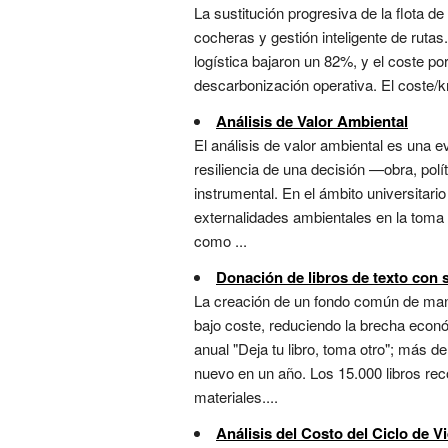
La sustitución progresiva de la flota 
cocheras y gestión inteligente de ruta
logística bajaron un 82%, y el coste p
descarbonización operativa. El coste/
Análisis de Valor Ambiental
El análisis de valor ambiental es una e
resiliencia de una decisión —obra, polí
instrumental. En el ámbito universitari
externalidades ambientales en la toma d
como ...
Donación de libros de texto con
La creación de un fondo común de manua
bajo coste, reduciendo la brecha econ
anual "Deja tu libro, toma otro"; más d
nuevo en un año. Los 15.000 libros re
materiales....
Análisis del Costo del Ciclo de V