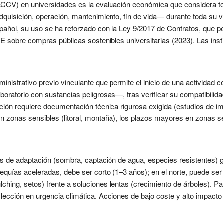
a (ACCV) en universidades es la evaluación económica que considera 
adquisición, operación, mantenimiento, fin de vida— durante toda su v
español, su uso se ha reforzado con la Ley 9/2017 de Contratos, que pe
RUE sobre compras públicas sostenibles universitarias (2023). Las ins
ministrativo previo vinculante que permite el inicio de una actividad
boratorio con sustancias peligrosas—, tras verificar su compatibilid
ción requiere documentación técnica rigurosa exigida (estudios de i
En zonas sensibles (litoral, montaña), los plazos mayores en zonas 
s de adaptación (sombra, captación de agua, especies resistentes) 
sequías aceleradas, debe ser corto (1–3 años); en el norte, puede ser
lching, setos) frente a soluciones lentas (crecimiento de árboles). Par
 lección en urgencia climática. Acciones de bajo coste y alto impacto y