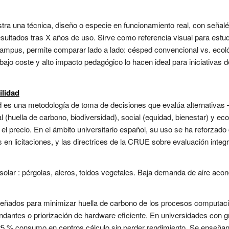
a una técnica, diseño o especie en funcionamiento real, con señalét
sultados tras X años de uso. Sirve como referencia visual para estudi
campus, permite comparar lado a lado: césped convencional vs. ecológ
u bajo coste y alto impacto pedagógico lo hacen ideal para iniciativas 
ilidad
lidad es una metodología de toma de decisiones que evalúa alternativa
 (huella de carbono, biodiversidad), social (equidad, bienestar) y ec
l precio. En el ámbito universitario español, su uso se ha reforzado
 en licitaciones, y las directrices de la CRUE sobre evaluación integr
lar : pérgolas, aleros, toldos vegetales. Baja demanda de aire acondic
señados para minimizar huella de carbono de los procesos computaci
dantes o priorización de hardware eficiente. En universidades con g
5 % consumo en centros cálculo sin perder rendimiento. Se enseñan 