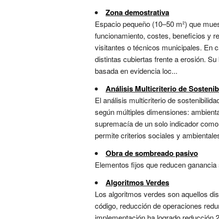
Zona demostrativa
Espacio pequeño (10–50 m²) que muestr
funcionamiento, costes, beneficios y re
visitantes o técnicos municipales. En 
distintas cubiertas frente a erosión. S
basada en evidencia loc...
Análisis Multicriterio de Sostenib
El análisis multicriterio de sostenibi
según múltiples dimensiones: ambiental
supremacía de un solo indicador como e
permite criterios sociales y ambientales
Obra de sombreado pasivo
Elementos fijos que reducen ganancia so
Algoritmos Verdes
Los algoritmos verdes son aquellos di
código, reducción de operaciones redun
implementación ha logrado reducción 2