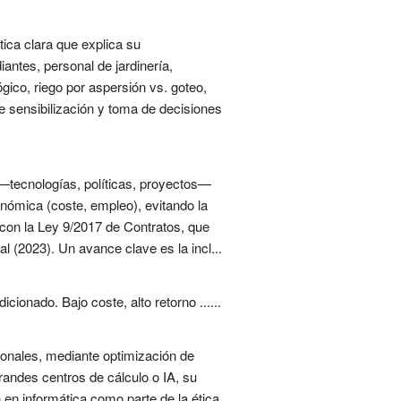
ica clara que explica su
antes, personal de jardinería,
ico, riego por aspersión vs. goteo,
de sensibilización y toma de decisiones
s —tecnologías, políticas, proyectos—
onómica (coste, empleo), evitando la
 con la Ley 9/2017 de Contratos, que
al (2023). Un avance clave es la incl...
ionado. Bajo coste, alto retorno ......
onales, mediante optimización de
randes centros de cálculo o IA, su
en informática como parte de la ética