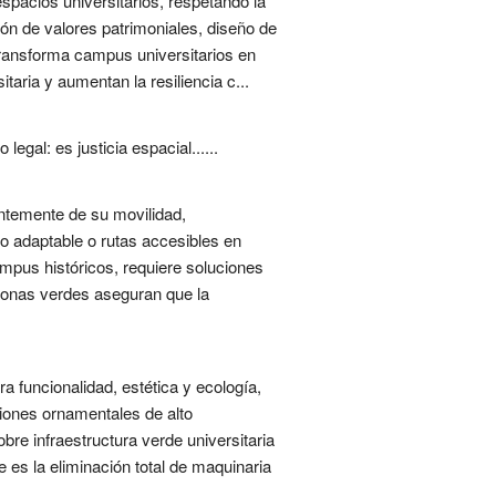
espacios universitarios, respetando la
ación de valores patrimoniales, diseño de
transforma campus universitarios en
aria y aumentan la resiliencia c...
gal: es justicia espacial......
entemente de su movilidad,
io adaptable o rutas accesibles en
mpus históricos, requiere soluciones
n zonas verdes aseguran que la
a funcionalidad, estética y ecología,
ciones ornamentales de alto
bre infraestructura verde universitaria
e es la eliminación total de maquinaria