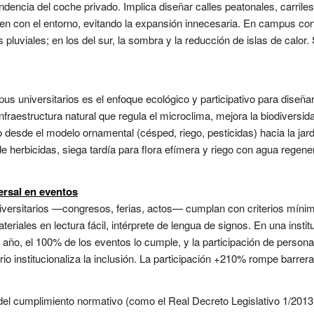
ndencia del coche privado. Implica diseñar calles peatonales, carrile
guen con el entorno, evitando la expansión innecesaria. En campus con
pluviales; en los del sur, la sombra y la reducción de islas de calor. 
s universitarios es el enfoque ecológico y participativo para diseña
nfraestructura natural que regula el microclima, mejora la biodiversid
desde el modelo ornamental (césped, riego, pesticidas) hacia la jard
de herbicidas, siega tardía para flora efímera y riego con agua regen
ersal en eventos
iversitarios —congresos, ferias, actos— cumplan con criterios mínimo
riales en lectura fácil, intérprete de lengua de signos. En una instit
n 1 año, el 100% de los eventos lo cumple, y la participación de perso
rio institucionaliza la inclusión. La participación +210% rompe barreras
 del cumplimiento normativo (como el Real Decreto Legislativo 1/2013)