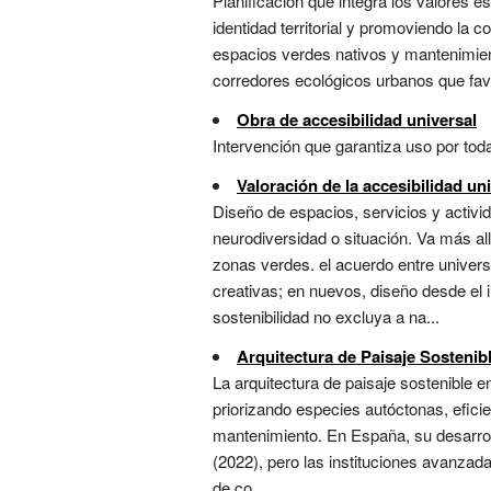
Planificación que integra los valores es
identidad territorial y promoviendo la c
espacios verdes nativos y mantenimient
corredores ecológicos urbanos que favor
Obra de accesibilidad universal
Intervención que garantiza uso por toda
Valoración de la accesibilidad un
Diseño de espacios, servicios y activi
neurodiversidad o situación. Va más all
zonas verdes. el acuerdo entre univer
creativas; en nuevos, diseño desde el i
sostenibilidad no excluya a na...
Arquitectura de Paisaje Sostenib
La arquitectura de paisaje sostenible e
priorizando especies autóctonas, efici
mantenimiento. En España, su desarrollo
(2022), pero las instituciones avanzada
de co...