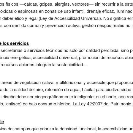
 físicos —caídas, golpes, alergias, vectores— sin recurrir a la esteri
óxicas o espinosas en zonas de uso infantil, drenaje eficaz, iluminació
deber ético y legal (Ley de Accesibilidad Universal). No significa eli
les con sentido común y prevención activa. gestión riesgos reales no 
e los servicios
secretarías o servicios técnicos no solo por calidad percibida, sino p
iencia energética, accesibilidad universal, promoción de recursos abi
ecursos abiertos integran la sostenibilidad....
 áreas de vegetación nativa, multifuncional y accesible que proporc
de la calidad del aire, retención de agua, hábitat para biodiversidad—
diseño debe ser biogeográficamente inteligente: en el norte, con ro
lo, lentisco) de bajo consumo hídrico. La Ley 42/2007 del Patrimonio 
le
ico del campus que prioriza la densidad funcional, la accesibilidad uni