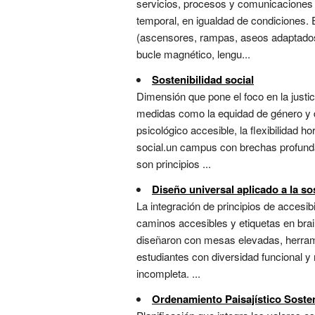
servicios, procesos y comunicaciones 
temporal, en igualdad de condiciones. En
(ascensores, rampas, aseos adaptados),
bucle magnético, lengu...
Sostenibilidad social
Dimensión que pone el foco en la justici
medidas como la equidad de género y di
psicológico accesible, la flexibilidad h
social.un campus con brechas profundas
son principios ...
Diseño universal aplicado a la so
La integración de principios de accesib
caminos accesibles y etiquetas en brail
diseñaron con mesas elevadas, herrami
estudiantes con diversidad funcional y 
incompleta. ...
Ordenamiento Paisajístico Soste