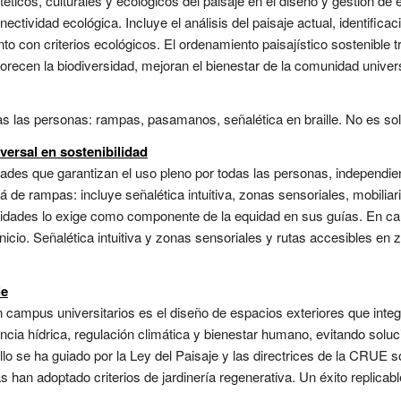
téticos, culturales y ecológicos del paisaje en el diseño y gestión de 
onectividad ecológica. Incluye el análisis del paisaje actual, identific
o con criterios ecológicos. El ordenamiento paisajístico sostenible 
ecen la biodiversidad, mejoran el bienestar de la comunidad universit
s las personas: rampas, pasamanos, señalética en braille. No es solo le
iversal en sostenibilidad
dades que garantizan el uso pleno por todas las personas, independi
á de rampas: incluye señalética intuitiva, zonas sensoriales, mobiliar
sidades lo exige como componente de la equidad en sus guías. En ca
nicio. Señalética intuitiva y zonas sensoriales y rutas accesibles e
le
n campus universitarios es el diseño de espacios exteriores que integr
encia hídrica, regulación climática y bienestar humano, evitando solu
 se ha guiado por la Ley del Paisaje y las directrices de la CRUE so
s han adoptado criterios de jardinería regenerativa. Un éxito replicabl