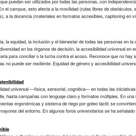
que puedan ser utilizados por todas las personas, con independenci
 el campus, esto afecta a la movilidad (rutas libres de obstáculos, señ
 a la docencia (materiales en formatos accesibles, captioning en víd
a, la equidad, la inclusión y el bienestar de todas las personas en la
versidad en los órganos de decisión, la accesibilidad universal en e
oraria para conciliar o la lucha contra el acoso. Reconoce que no hay s
 no puede ser resiliente. Equidad de género y accesibilidad universal
stenibilidad
ilidad universal —física, sensorial, cognitiva— en todas las iniciativ
le, hasta campañas con lenguaje claro y formatos múltiples. En una in
entas ergonómicas y sistema de riego por goteo táctil; se convirtie
mayores del entorno. En algunos foros universitarios se ha señalado q
nible