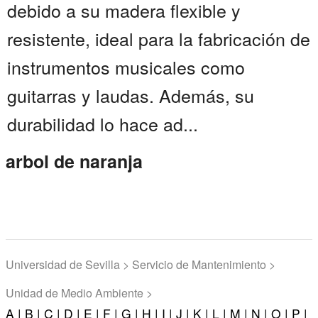
debido a su madera flexible y
resistente, ideal para la fabricación de
instrumentos musicales como
guitarras y laudas. Además, su
durabilidad lo hace ad...
arbol de naranja
Universidad de Sevilla > Servicio de Mantenimiento >
Unidad de Medio Ambiente >
A |
B |
C |
D |
E |
F |
G |
H |
I |
J |
K |
L |
M |
N |
O |
P |