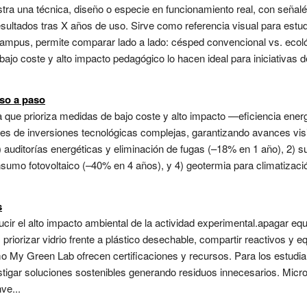
a una técnica, diseño o especie en funcionamiento real, con señalét
sultados tras X años de uso. Sirve como referencia visual para estudi
campus, permite comparar lado a lado: césped convencional vs. ecológ
u bajo coste y alto impacto pedagógico lo hacen ideal para iniciativas 
so a paso
a que prioriza medidas de bajo coste y alto impacto —eficiencia ener
 de inversiones tecnológicas complejas, garantizando avances visi
1) auditorías energéticas y eliminación de fugas (–18% en 1 año), 2) s
umo fotovoltaico (–40% en 4 años), y 4) geotermia para climatizaci
s
cir el alto impacto ambiental de la actividad experimental.apagar e
 priorizar vidrio frente a plástico desechable, compartir reactivos y
o My Green Lab ofrecen certificaciones y recursos. Para los estudian
estigar soluciones sostenibles generando residuos innecesarios. Mic
ve...