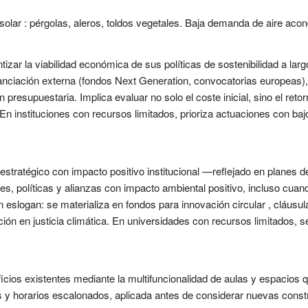
lar : pérgolas, aleros, toldos vegetales. Baja demanda de aire acondic
tizar la viabilidad económica de sus políticas de sostenibilidad a la
nanciación externa (fondos Next Generation, convocatorias europeas),
presupuestaria. Implica evaluar no solo el coste inicial, sino el reto
En instituciones con recursos limitados, prioriza actuaciones con bajo 
tratégico con impacto positivo institucional —reflejado en planes d
es, políticas y alianzas con impacto ambiental positivo, incluso cuan
 eslogan: se materializa en fondos para innovación circular , cláus
ión en justicia climática. En universidades con recursos limitados, s
ficios existentes mediante la multifuncionalidad de aulas y espacios
y horarios escalonados, aplicada antes de considerar nuevas constru