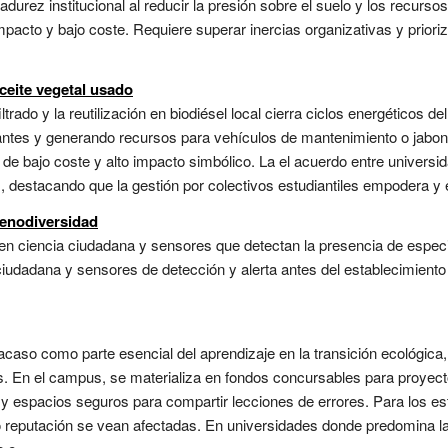
durez institucional al reducir la presión sobre el suelo y los recurso
mpacto y bajo coste. Requiere superar inercias organizativas y prioriza
ceite vegetal usado
ltrado y la reutilización en biodiésel local cierra ciclos energéticos d
nantes y generando recursos para vehículos de mantenimiento o jabo
a de bajo coste y alto impacto simbólico. La el acuerdo entre univers
, destacando que la gestión por colectivos estudiantiles empodera y 
xenodiversidad
n ciencia ciudadana y sensores que detectan la presencia de especie
iudadana y sensores de detección y alerta antes del establecimiento
racaso como parte esencial del aprendizaje en la transición ecológic
s. En el campus, se materializa en fondos concursables para proyecto
 y espacios seguros para compartir lecciones de errores. Para los est
a o reputación se vean afectadas. En universidades donde predomina la c