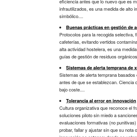
eficiencia antes que lo nuevo que es ma
infrautilizados, es una medida de alto i
simbólico....
Buenas prácticas en gestión de a
Protocolos para la recogida selectiva, fi
cafeterías, evitando vertidos contami
alta actividad hostelera, es una medid
guías de gestión de residuos orgánicos
Sistemas de alerta temprana de 
Sistemas de alerta temprana basados e
antes de que se establezcan. Ciencia c
bajo coste....
Tolerancia al error en innovación
Cultura organizativa que reconoce el f
soluciones piloto sin miedo a sancione
evaluaciones formativas (no punitivas)
probar, fallar y ajustar sin que su not