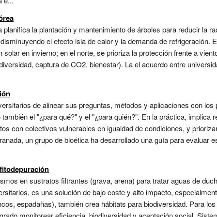
 e...
órea
anifica la plantación y mantenimiento de árboles para reducir la radi
isminuyendo el efecto isla de calor y la demanda de refrigeración. E
olar en invierno; en el norte, se prioriza la protección frente a vien
iodiversidad, captura de CO2, bienestar). La el acuerdo entre univers
ción
sitarios de alinear sus preguntas, métodos y aplicaciones con los pri
 también el "¿para qué?" y el "¿para quién?". En la práctica, implica
tos con colectivos vulnerables en igualdad de condiciones, y priorizar
ranada, un grupo de bioética ha desarrollado una guía para evaluar e
fitodepuración
mos en sustratos filtrantes (grava, arena) para tratar aguas de ducha
ersitarios, es una solución de bajo coste y alto impacto, especialmen
os, espadañas), también crea hábitats para biodiversidad. Para los 
e grado.monitorear eficiencia, biodiversidad y aceptación social. Sis