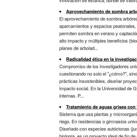
innovación se estanca; donde se valora
Aprovechamiento de sombra arb
El aprovechamiento de sombra arbórea pl
aparcamientos y espacios peatonales, d
permiten sombra en verano y captación s
alto impacto y múltiples beneficios (b
planes de arbolad...
Radicalidad ética en la investiga
Compromiso de los investigadores univer
cuestionando no solo el "¿cómo?", sino
prácticas insostenibles, diseñar proyec
impacto social. En la Universidad de G
internas. P...
Tratamiento de aguas grises con 
Sistema que usa plantas y microorganis
riego. En residencias o gimnasios univ
Diseñado con especies autóctonas (junc
biología, es un proyecto ideal de fin d